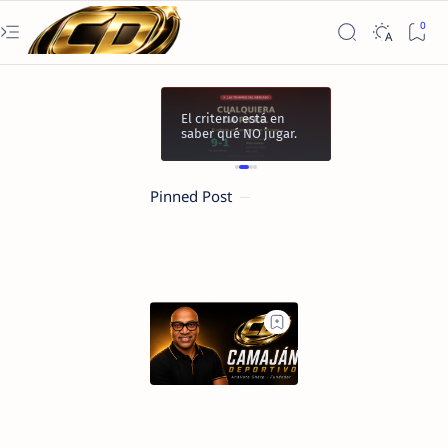
O ADIVINAMOS.
El criterio está en
Análisis dia
JECUTAMOS.
saber qué NO jugar.
GRATIS
Pinned Post
Cartelera
MLB
|
Lunes
3
de
Agosto
|
Camaján
Deportivo