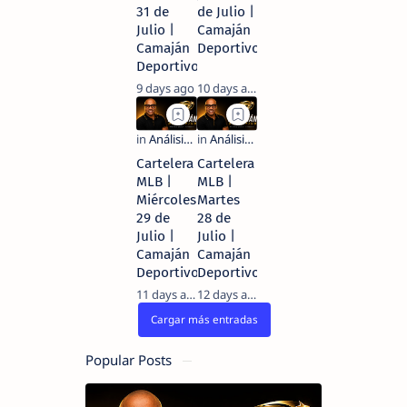
31 de
de Julio |
Julio |
Camaján
Camaján
Deportivo
Deportivo
9 days ago
10 days ago
Cartelera
Cartelera
MLB |
MLB |
Miércoles
Martes
29 de
28 de
Julio |
Julio |
Camaján
Camaján
Deportivo
Deportivo
11 days ago
12 days ago
Popular Posts