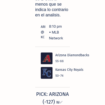
menos que se
indica lo contrario
en el analisis.
8:10 pm
ARI
• MLB
@
KC
Network
Arizona Diamondbacks
55-66
Kansas City Royals
50-74
PICK: ARIZONA
(-127)
W✅