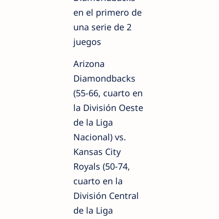
en el primero de
una serie de 2
juegos
Arizona
Diamondbacks
(55-66, cuarto en
la División Oeste
de la Liga
Nacional) vs.
Kansas City
Royals (50-74,
cuarto en la
División Central
de la Liga