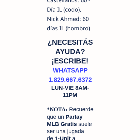
Día IL (codo),
Nick Ahmed: 60
días IL (hombro)
¿NECESITÁS
AYUDA?
¡ESCRIBE!
WHATSAPP
1.829.667.6372
LUN-VIE 8AM-
11PM
*NOTA:
Recuerde
que un
Parlay
MLB Gratis
suele
ser una jugada
de
1-Unit
a