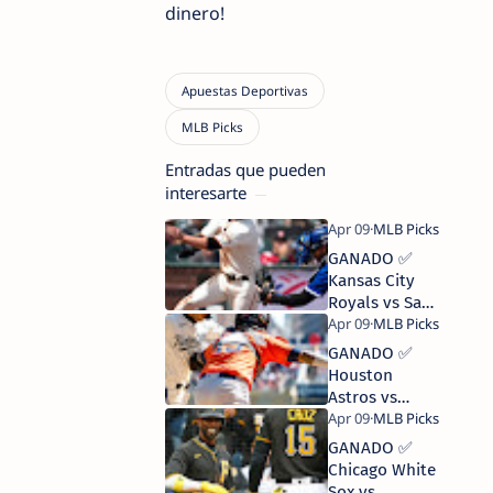
dinero!
Entradas que pueden
interesarte
GANADO ✅
Kansas City
Royals vs San
Francisco
Giants
GANADO ✅
Prediction,
Houston
4/9/2023 MLB
Astros vs
Picks, Best
Minnesota
Bets & Odds
Twins
GANADO ✅
Prediction,
Chicago White
4/9/2023 MLB
Sox vs