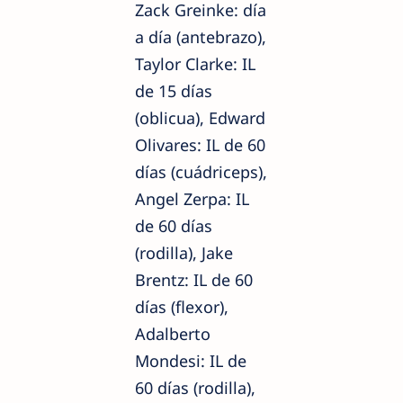
Zack Greinke: día
a día (antebrazo),
Taylor Clarke: IL
de 15 días
(oblicua), Edward
Olivares: IL de 60
días (cuádriceps),
Angel Zerpa: IL
de 60 días
(rodilla), Jake
Brentz: IL de 60
días (flexor),
Adalberto
Mondesi: IL de
60 días (rodilla),