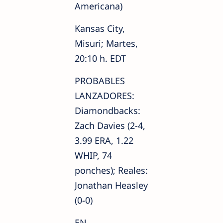
Americana)
Kansas City,
Misuri; Martes,
20:10 h. EDT
PROBABLES
LANZADORES:
Diamondbacks:
Zach Davies (2-4,
3.99 ERA, 1.22
WHIP, 74
ponches); Reales:
Jonathan Heasley
(0-0)
EN