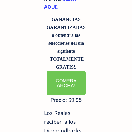
AQUI.
GANANCIAS
GARANTIZADAS
o obtendrá las
selecciones del día
siguiente
¡TOTALMENTE
GRATIS!
.
COMPRA
AHORA!
Precio: $9.95
Los Reales
reciben a los
Diamondbacks