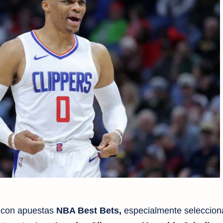
con apuestas
NBA Best Bets,
especialmente seleccio