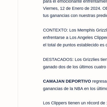
para el emocionante enfrentamie
Viernes, 12 de Enero de 2024. O
tus ganancias con nuestras predi
CONTEXTO:
Los Memphis Grizzlie
enfrentarse a Los Angeles Clippe
el total de puntos establecido es 
DESTACADOS:
Los Grizzlies ti
ganado dos de los últimos cuatro
CAMAJAN DEPORTIVO
regresa
ganancias de la NBA en los último
Los Clippers tienen un récord de 