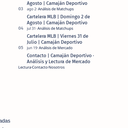
Agosto | Camaján Deportivo
Cartelera MLB | Domingo 2 de
Agosto | Camaján Deportivo
Cartelera MLB | Viernes 31 de
Julio | Camaján Deportivo
Contacto | Camaján Deportivo ·
Análisis y Lectura de Mercado
Lectura
Contacto
Nosotros
nadas