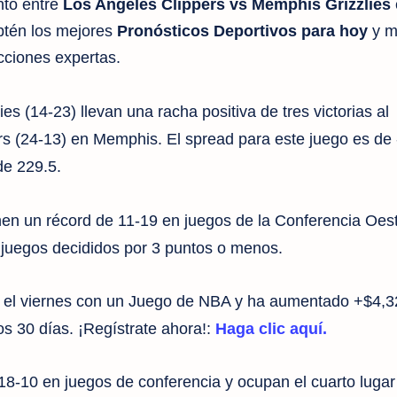
nto entre
Los Angeles Clippers vs Memphis Grizzlies
btén los mejores
Pronósticos Deportivos para hoy
y m
cciones expertas.
s (14-23) llevan una racha positiva de tres victorias al
rs (24-13) en Memphis. El spread para este juego es de -
de 229.5.
enen un récord de 11-19 en juegos de la Conferencia Oes
 juegos decididos por 3 puntos o menos.
 el viernes con un Juego de NBA y ha aumentado +$4,3
s 30 días. ¡Regístrate ahora!
:
Haga clic aquí.
18-10 en juegos de conferencia y ocupan el cuarto lugar