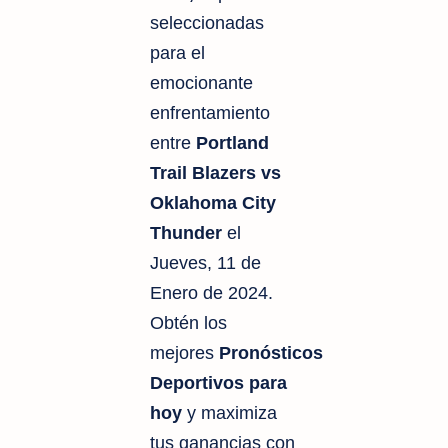
seleccionadas
para el
emocionante
enfrentamiento
entre
Portland
Trail Blazers vs
Oklahoma City
Thunder
el
Jueves, 11 de
Enero de 2024.
Obtén los
mejores
Pronósticos
Deportivos para
hoy
y maximiza
tus ganancias con