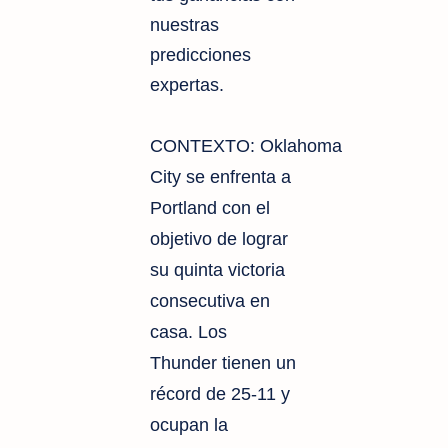
nuestras
predicciones
expertas.
CONTEXTO:
Oklahoma
City se enfrenta a
Portland con el
objetivo de lograr
su quinta victoria
consecutiva en
casa. Los
Thunder tienen un
récord de 25-11 y
ocupan la