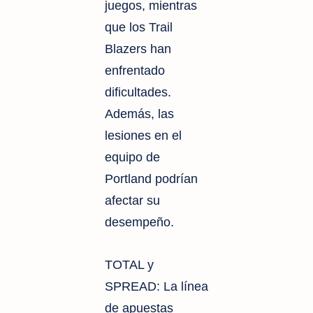
juegos, mientras
que los Trail
Blazers han
enfrentado
dificultades.
Además, las
lesiones en el
equipo de
Portland podrían
afectar su
desempeño.
TOTAL y
SPREAD:
La línea
de apuestas