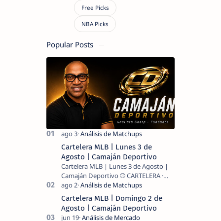
Popular Posts
Cartelera MLB | Lunes 3 de
Agosto | Camaján Deportivo
Cartelera MLB | Lunes 3 de Agosto |
Camaján Deportivo ⚾ CARTELERA ·
MLB 2026 ⚾ MI LECTURA DEL DÍA …
Cartelera MLB | Domingo 2 de
Agosto | Camaján Deportivo