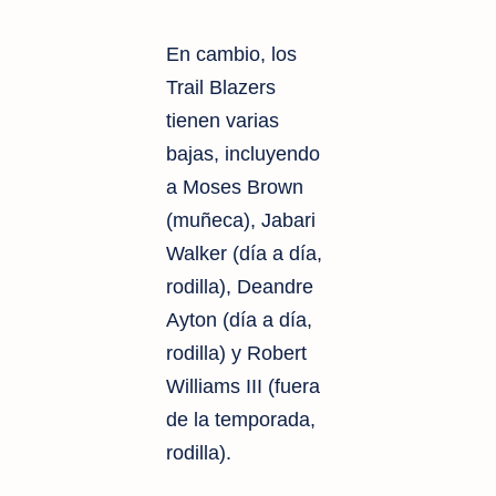
En cambio, los
Trail Blazers
tienen varias
bajas, incluyendo
a Moses Brown
(muñeca), Jabari
Walker (día a día,
rodilla), Deandre
Ayton (día a día,
rodilla) y Robert
Williams III (fuera
de la temporada,
rodilla).