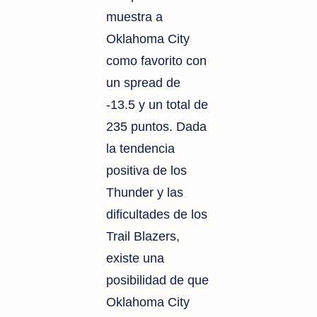
muestra a
Oklahoma City
como favorito con
un spread de
-13.5 y un total de
235 puntos. Dada
la tendencia
positiva de los
Thunder y las
dificultades de los
Trail Blazers,
existe una
posibilidad de que
Oklahoma City