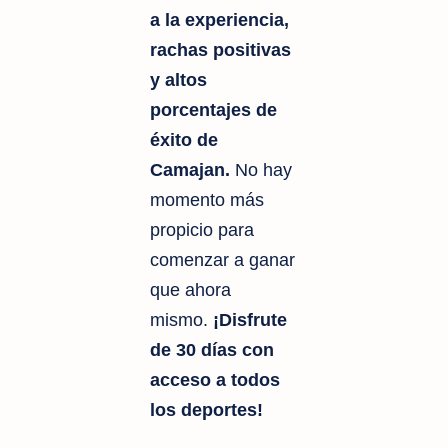
a la experiencia,
rachas positivas
y altos
porcentajes de
éxito de
Camajan.
No hay
momento más
propicio para
comenzar a ganar
que ahora
mismo.
¡Disfrute
de 30 días con
acceso a todos
los deportes!