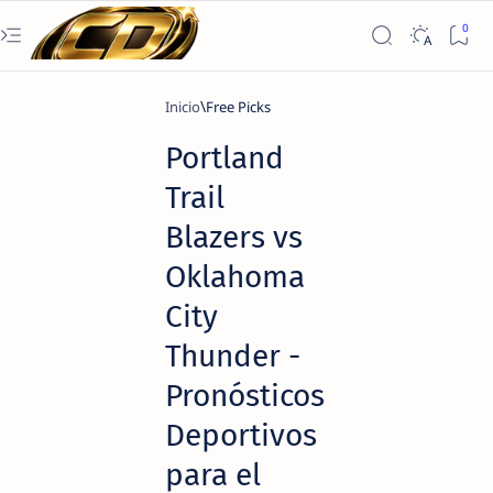
Inicio
Free Picks
Portland
Trail
Blazers vs
Oklahoma
City
Thunder -
Pronósticos
Deportivos
para el