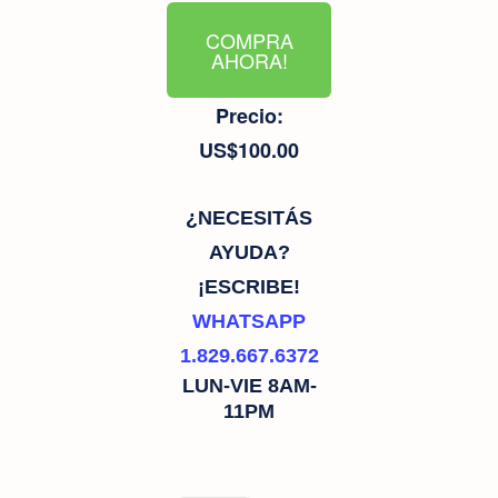
COMPRA
AHORA!
Precio:
US$100.00
¿NECESITÁS
AYUDA?
¡ESCRIBE!
WHATSAPP
1.829.667.6372
LUN-VIE 8AM-
11PM