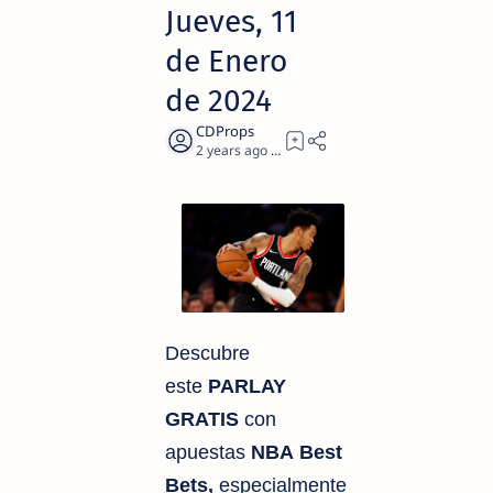
Jueves, 11
de Enero
de 2024
2 years ago
2
Descubre
este
PARLAY
GRATIS
con
apuestas
NBA Best
Bets,
especialmente