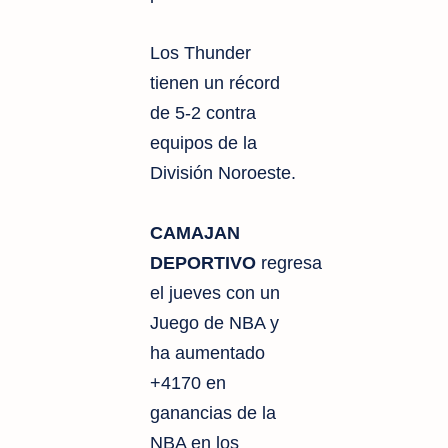
Los Thunder
tienen un récord
de 5-2 contra
equipos de la
División Noroeste.
CAMAJAN
DEPORTIVO
regresa
el jueves con un
Juego de NBA y
ha aumentado
+4170 en
ganancias de la
NBA en los