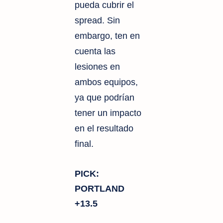
pueda cubrir el
spread. Sin
embargo, ten en
cuenta las
lesiones en
ambos equipos,
ya que podrían
tener un impacto
en el resultado
final.
PICK:
PORTLAND
+13.5