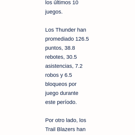
los últimos 10
juegos.
Los Thunder han
promediado 126.5
puntos, 38.8
rebotes, 30.5
asistencias, 7.2
robos y 6.5
bloqueos por
juego durante
este período.
Por otro lado, los
Trail Blazers han