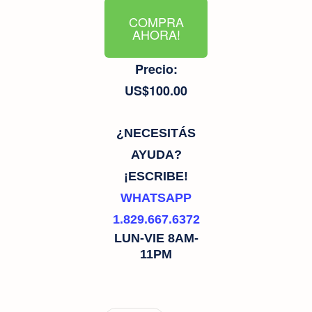
COMPRA
AHORA!
Precio:
US$100.00
¿NECESITÁS
AYUDA?
¡ESCRIBE!
WHATSAPP
1.829.667.6372
LUN-VIE 8AM-
11PM