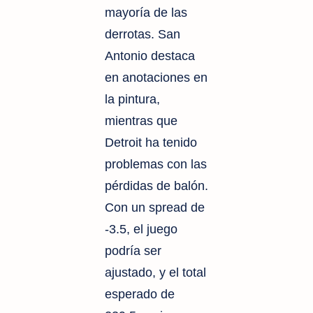
mayoría de las
derrotas. San
Antonio destaca
en anotaciones en
la pintura,
mientras que
Detroit ha tenido
problemas con las
pérdidas de balón.
Con un spread de
-3.5, el juego
podría ser
ajustado, y el total
esperado de