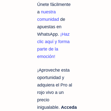
Únete fácilmente
a
nuestra
comunidad
de
apuestas en
WhatsApp.
¡Haz
clic aquí y forma
parte de la
emoción!
¡Aproveche esta
oportunidad y
adquiera el Pro al
rojo vivo a un
precio
inigualable.
Acceda