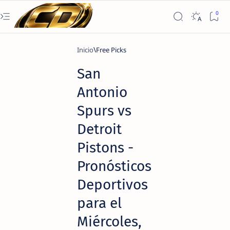
Inicio
Free Picks
San
Antonio
Spurs vs
Detroit
Pistons -
Pronósticos
Deportivos
para el
Miércoles,