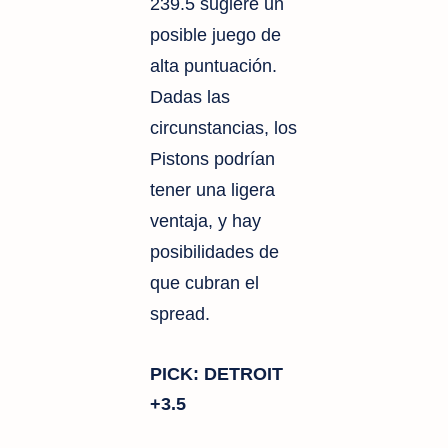
239.5 sugiere un
posible juego de
alta puntuación.
Dadas las
circunstancias, los
Pistons podrían
tener una ligera
ventaja, y hay
posibilidades de
que cubran el
spread.
PICK: DETROIT
+3.5