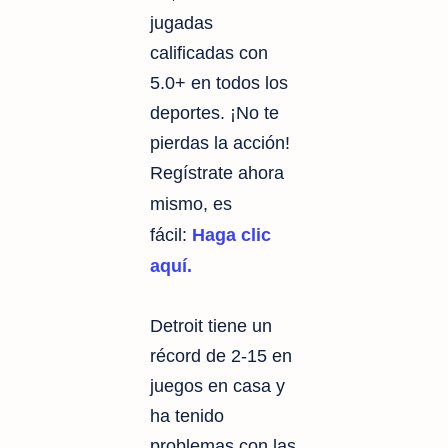
jugadas
calificadas con
5.0+ en todos los
deportes. ¡No te
pierdas la acción!
Regístrate ahora
mismo,
es
fácil:
Haga clic
aquí.
Detroit tiene un
récord de 2-15 en
juegos en casa y
ha tenido
problemas con las