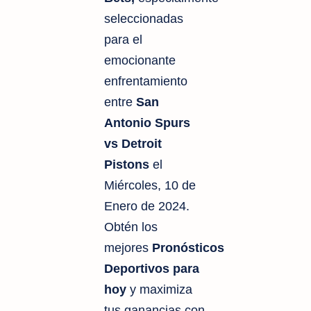
seleccionadas
para el
emocionante
enfrentamiento
entre
San
Antonio Spurs
vs Detroit
Pistons
el
Miércoles, 10 de
Enero de 2024.
Obtén los
mejores
Pronósticos
Deportivos para
hoy
y maximiza
tus ganancias con