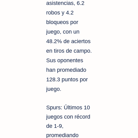
asistencias, 6.2
robos y 4.2
bloqueos por
juego, con un
48.2% de aciertos
en tiros de campo.
Sus oponentes
han promediado
128.3 puntos por
juego.
Spurs: Últimos 10
juegos con récord
de 1-9,
promediando