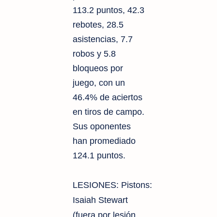
113.2 puntos, 42.3
rebotes, 28.5
asistencias, 7.7
robos y 5.8
bloqueos por
juego, con un
46.4% de aciertos
en tiros de campo.
Sus oponentes
han promediado
124.1 puntos.
LESIONES:
Pistons:
Isaiah Stewart
(fuera por lesión