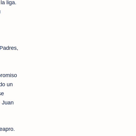
a liga.
u
 Padres,
promiso
ndo un
se
e Juan
eapro.