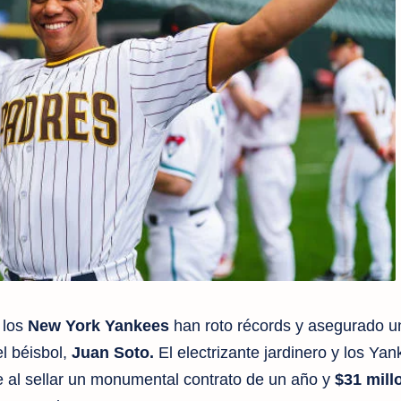
 los
New York Yankees
han roto récords y asegurado un
l béisbol,
Juan Soto.
El electrizante jardinero y los Ya
e al sellar un monumental contrato de un año y
$31 mill