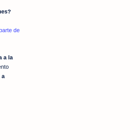
nes?
parte de
 a la
nto
 a