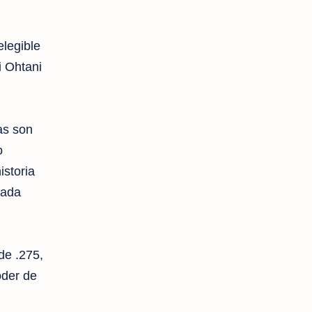
legible
i Ohtani
as son
o
istoria
rada
de .275,
oder de