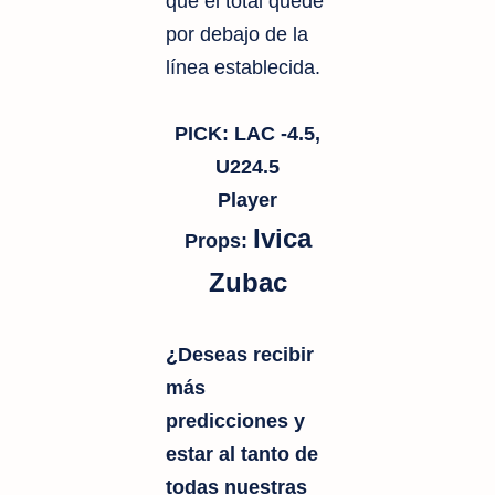
que el total quede
por debajo de la
línea establecida.
PICK: LAC -4.5,
U224.5
Player
Ivica
Props:
Zubac
¿Deseas recibir
más
predicciones y
estar al tanto de
todas nuestras