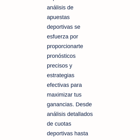
análisis de
apuestas
deportivas se
esfuerza por
proporcionarte
pronósticos
precisos y
estrategias
efectivas para
maximizar tus
ganancias. Desde
análisis detallados
de cuotas
deportivas hasta