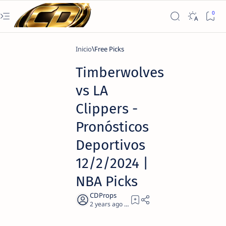
Inicio
Free Picks
Timberwolves
vs LA
Clippers -
Pronósticos
Deportivos
12/2/2024 |
NBA Picks
2 years ago
2