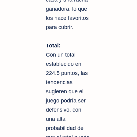
ganadora, lo que
los hace favoritos
para cubrir.
Total:
Con un total
establecido en
224.5 puntos, las
tendencias
sugieren que el
juego podría ser
defensivo, con
una alta
probabilidad de