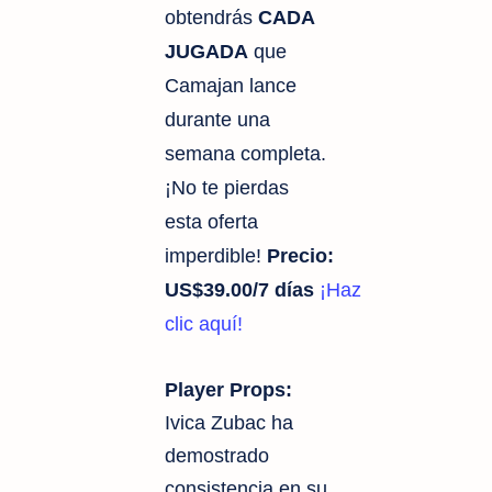
obtendrás
CADA
JUGADA
que
Camajan lance
durante una
semana completa.
¡No te pierdas
esta oferta
imperdible!
Precio:
US$39.00/7 días
¡Haz
clic aquí!
Player Props:
Ivica Zubac ha
demostrado
consistencia en su