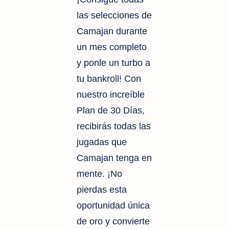
las selecciones de
Camajan durante
un mes completo
y ponle un turbo a
tu bankroll! Con
nuestro increíble
Plan de 30 Días,
recibirás todas las
jugadas que
Camajan tenga en
mente. ¡No
pierdas esta
oportunidad única
de oro y convierte