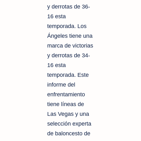
y derrotas de 36-
16 esta
temporada. Los
Ángeles tiene una
marca de victorias
y derrotas de 34-
16 esta
temporada. Este
informe del
enfrentamiento
tiene líneas de
Las Vegas y una
selección experta
de baloncesto de