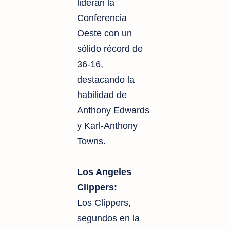
lideran la
Conferencia
Oeste con un
sólido récord de
36-16,
destacando la
habilidad de
Anthony Edwards
y Karl-Anthony
Towns.
Los Angeles
Clippers:
Los Clippers,
segundos en la