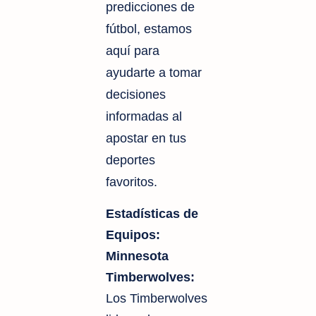
predicciones de
fútbol, estamos
aquí para
ayudarte a tomar
decisiones
informadas al
apostar en tus
deportes
favoritos.
Estadísticas de
Equipos:
Minnesota
Timberwolves:
Los Timberwolves