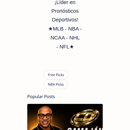
¡Líder en
Pronósticos
Deportivos!
★MLB - NBA -
NCAA -
NHL
-
NFL
★
Popular Posts