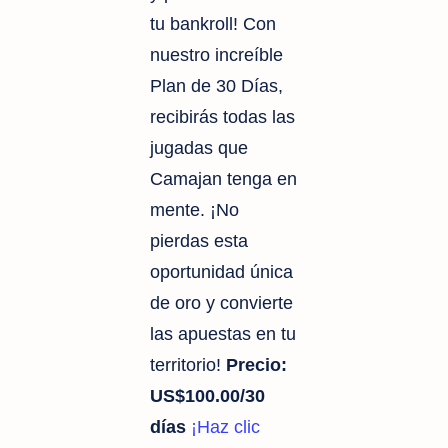
tu bankroll! Con
nuestro increíble
Plan de 30 Días,
recibirás todas las
jugadas que
Camajan tenga en
mente. ¡No
pierdas esta
oportunidad única
de oro y convierte
las apuestas en tu
territorio!
Precio:
US$100.00/30
días
¡Haz clic