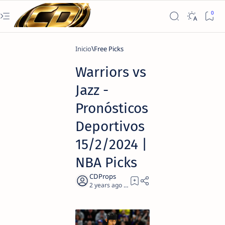
Inicio
Free Picks
Warriors vs
Jazz -
Pronósticos
Deportivos
15/2/2024 |
NBA Picks
2 years ago
2