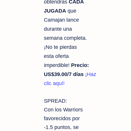
obtendrás
CADA
JUGADA
que
Camajan lance
durante una
semana completa.
¡No te pierdas
esta oferta
imperdible!
Precio:
US$39.00/7 días
¡Haz
clic aquí!
SPREAD:
Con los Warriors
favorecidos por
-1.5 puntos, se