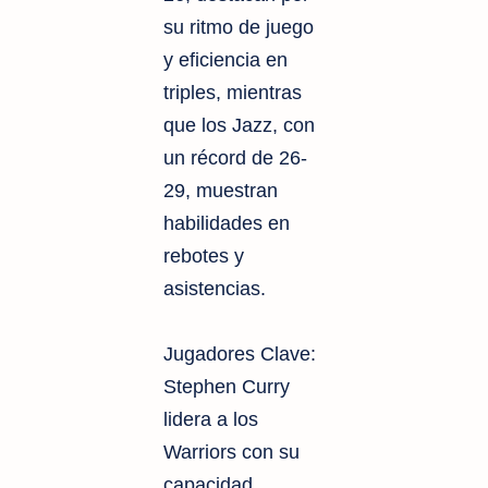
su ritmo de juego
y eficiencia en
triples, mientras
que los Jazz, con
un récord de 26-
29, muestran
habilidades en
rebotes y
asistencias.
Jugadores Clave:
Stephen Curry
lidera a los
Warriors con su
capacidad