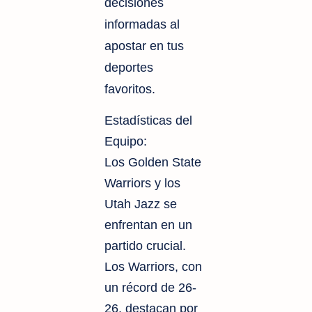
decisiones
informadas al
apostar en tus
deportes
favoritos.
Estadísticas del
Equipo:
Los Golden State
Warriors y los
Utah Jazz se
enfrentan en un
partido crucial.
Los Warriors, con
un récord de 26-
26, destacan por