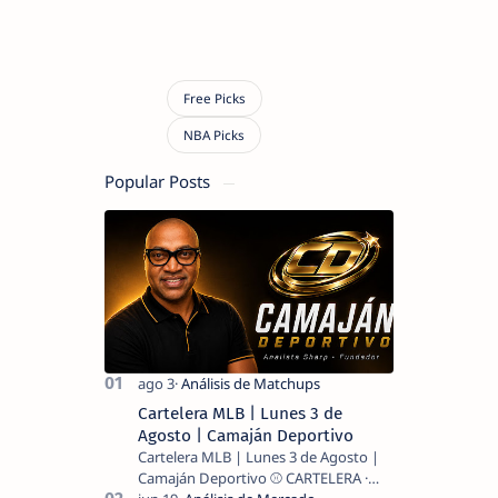
Popular Posts
Cartelera MLB | Lunes 3 de
Agosto | Camaján Deportivo
Cartelera MLB | Lunes 3 de Agosto |
Camaján Deportivo ⚾ CARTELERA ·