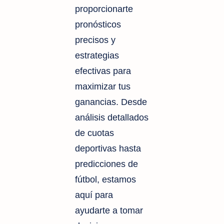
proporcionarte
pronósticos
precisos y
estrategias
efectivas para
maximizar tus
ganancias. Desde
análisis detallados
de cuotas
deportivas hasta
predicciones de
fútbol, estamos
aquí para
ayudarte a tomar