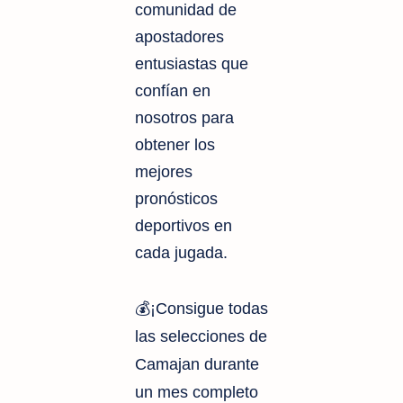
comunidad de
apostadores
entusiastas que
confían en
nosotros para
obtener los
mejores
pronósticos
deportivos en
cada jugada.
💰¡Consigue todas
las selecciones de
Camajan durante
un mes completo