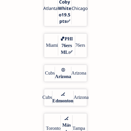
Coby
Atlanta
White
Chicago
o19.5
pts✅
🏀
PHI
Miami
76ers
76ers
ML✅
⚾
Cubs
Arizona
Arizona
🏒
Cubs
Arizona
Edmonton
🏒
Más
Toronto
Tampa