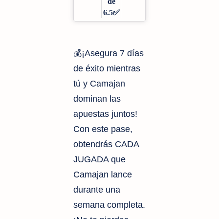
de
6.5✅
💰¡Asegura 7 días
de éxito mientras
tú y Camajan
dominan las
apuestas juntos!
Con este pase,
obtendrás CADA
JUGADA que
Camajan lance
durante una
semana completa.