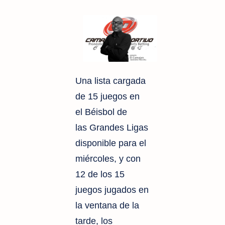
Una lista cargada
de 15 juegos en
el
Béisbol de
las
Grandes Ligas
disponible para el
miércoles, y con
12 de los 15
juegos jugados en
la ventana de la
tarde, los