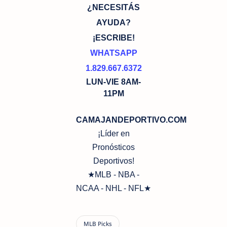
¿NECESITÁS
AYUDA?
¡ESCRIBE!
WHATSAPP
1.829.667.6372
LUN-VIE 8AM-
11PM
CAMAJANDEPORTIVO.COM
¡Líder en
Pronósticos
Deportivos!
★MLB - NBA -
NCAA -
NHL -
NFL
★