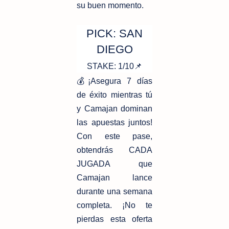
su buen momento.
PICK: SAN
DIEGO
STAKE: 1/10📌
💰¡Asegura 7 días
de éxito mientras tú
y Camajan dominan
las apuestas juntos!
Con este pase,
obtendrás CADA
JUGADA que
Camajan lance
durante una semana
completa. ¡No te
pierdas esta oferta