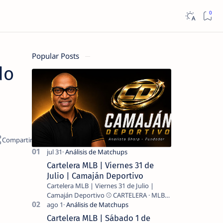
Popular Posts
do
Cartelera MLB | Viernes 31 de
Julio | Camaján Deportivo
Cartelera MLB | Viernes 31 de Julio |
Camaján Deportivo ⚾ CARTELERA · MLB
2026 ⚾ MI LECTURA DEL DÍA …
Cartelera MLB | Sábado 1 de