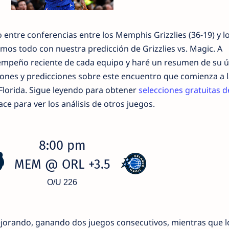
o entre conferencias entre los Memphis Grizzlies (36-19) y l
amos todo con nuestra predicción de Grizzlies vs. Magic. A
sempeño reciente de cada equipo y haré un resumen de su ú
iones y predicciones sobre este encuentro que comienza a l
 Florida. Sigue leyendo para obtener
selecciones gratuitas d
ce para ver los análisis de otros juegos.
8:00 pm
MEM @ ORL +3.5
O/U 226
orando, ganando dos juegos consecutivos, mientras que l