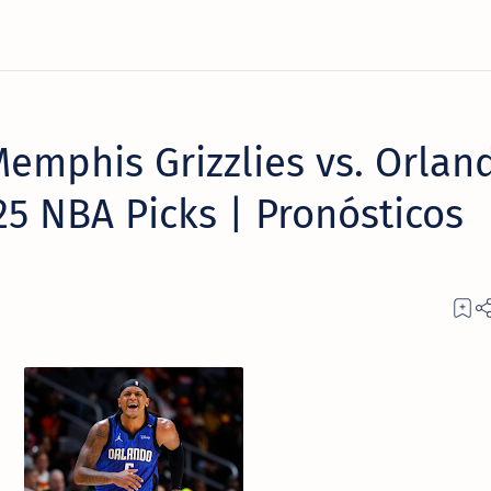
mphis Grizzlies vs. Orlan
25 NBA Picks | Pronósticos