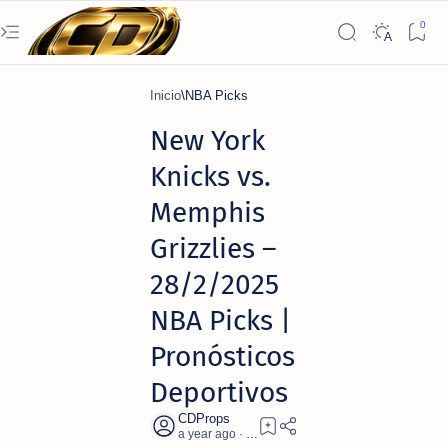
Inicio
NBA Picks
New York
Knicks vs.
Memphis
Grizzlies –
28/2/2025
NBA Picks |
Pronósticos
Deportivos
a year ago
4