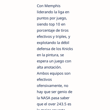
Con Memphis
liderando la liga en
puntos por juego,
siendo top 10 en
porcentaje de tiros
efectivos y triples, y
explotando la débil
defensa de los Knicks
en la pintura, se
espera un juego con
alta anotación.
Ambos equipos son
efectivos
ofensivamente, no
hay que ser genio de
la NASA pasa saber
que el over 243.5 es
la mejor apuesta