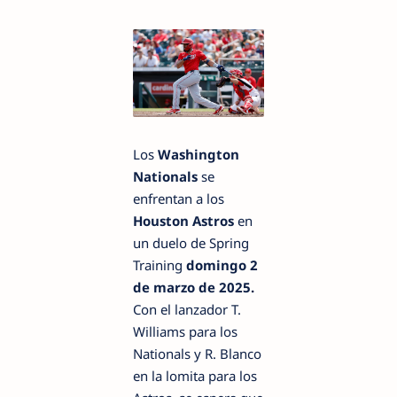
Los
Washington
Nationals
se
enfrentan a los
Houston Astros
en
un duelo de Spring
Training
domingo 2
de marzo de 2025.
Con el lanzador T.
Williams para los
Nationals y R. Blanco
en la lomita para los