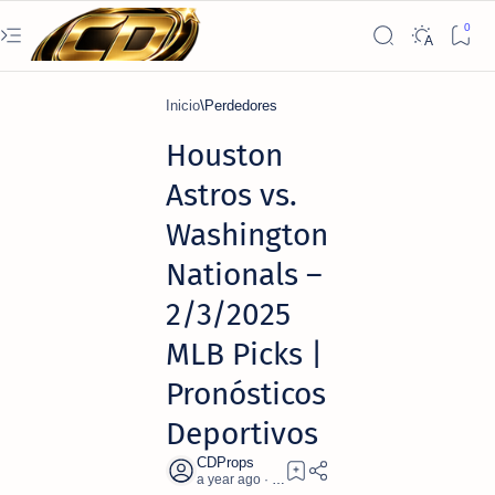
Inicio
Perdedores
Houston
Astros vs.
Washington
Nationals –
2/3/2025
MLB Picks |
Pronósticos
Deportivos
a year ago
4