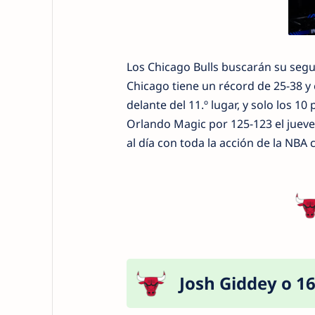
Los Chicago Bulls buscarán su segu
Chicago tiene un récord de 25-38 y 
delante del 11.º lugar, y solo los 1
Orlando Magic por 125-123 el juev
al día con toda la acción de la NBA
Josh Giddey o 16