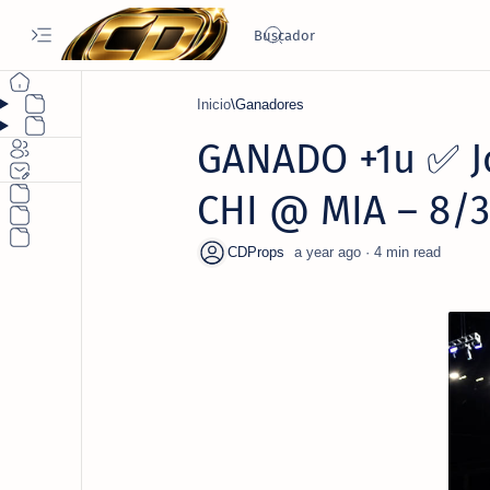
Inicio
Ganadores
GANADO +1u ✅ Jo
CHI @ MIA – 8/3
a year ago
4