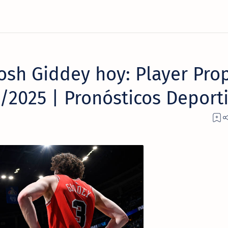
sh Giddey hoy: Player Pro
/2025 | Pronósticos Deport