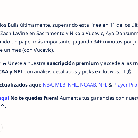
los Bulls últimamente, superando esta línea en 11 de los úl
on Zach LaVine en Sacramento y Nikola Vucevic, Ayo Donsun
mido un papel más importante, jugando 34+ minutos por ju
e un mes (con Vucevic).
?
🔥 Únete a nuestra
suscripción premium
y accede a las
m
CAA y NFL
con análisis detallados y picks exclusivos. 📊💰
ctualizados aquí:
NBA
,
MLB
,
NHL
,
NCAAB
,
NFL
&
Player Pro
aquí
No te quedes fuera!
Aumenta tus ganancias con nues
🚀