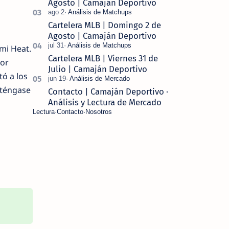
Agosto | Camaján Deportivo
Cartelera MLB | Domingo 2 de
Agosto | Camaján Deportivo
mi Heat.
Cartelera MLB | Viernes 31 de
por
Julio | Camaján Deportivo
tó a los
nténgase
Contacto | Camaján Deportivo ·
Análisis y Lectura de Mercado
Lectura
Contacto
Nosotros