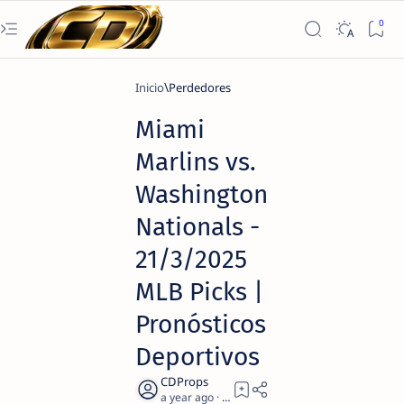
Inicio
Perdedores
Miami
Marlins vs.
Washington
Nationals -
21/3/2025
MLB Picks |
Pronósticos
Deportivos
a year ago
2