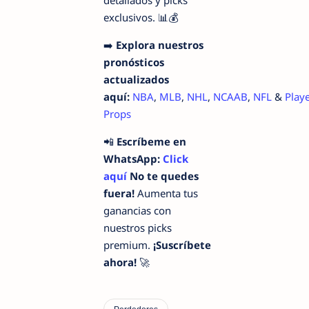
exclusivos. 📊💰
➡️
Explora nuestros
pronósticos
actualizados
aquí:
NBA
,
MLB
,
NHL
,
NCAAB
,
NFL
&
Play
Props
📲
Escríbeme en
WhatsApp:
Click
aquí
No te quedes
fuera!
Aumenta tus
ganancias con
nuestros picks
premium.
¡Suscríbete
ahora!
🚀