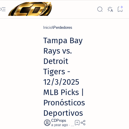
Inicio
Perdedores
Tampa Bay
Rays vs.
Detroit
Tigers -
12/3/2025
MLB Picks |
Pronósticos
Deportivos
a year ago
4