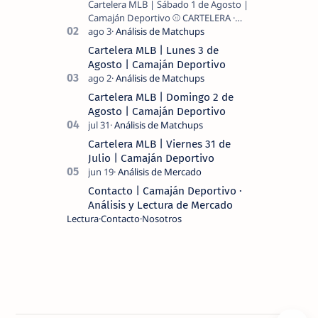
Cartelera MLB | Sábado 1 de Agosto |
Camaján Deportivo ⚾ CARTELERA ·
MLB 2026 ⚾ MI LECTURA DEL DÍA …
Cartelera MLB | Lunes 3 de
Agosto | Camaján Deportivo
Cartelera MLB | Domingo 2 de
Agosto | Camaján Deportivo
Cartelera MLB | Viernes 31 de
Julio | Camaján Deportivo
Contacto | Camaján Deportivo ·
Análisis y Lectura de Mercado
Lectura
Contacto
Nosotros