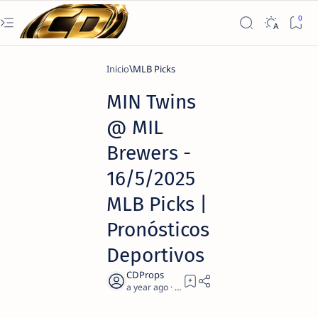
Inicio
MLB Picks
MIN Twins
@ MIL
Brewers -
16/5/2025
MLB Picks |
Pronósticos
Deportivos
a year ago
1