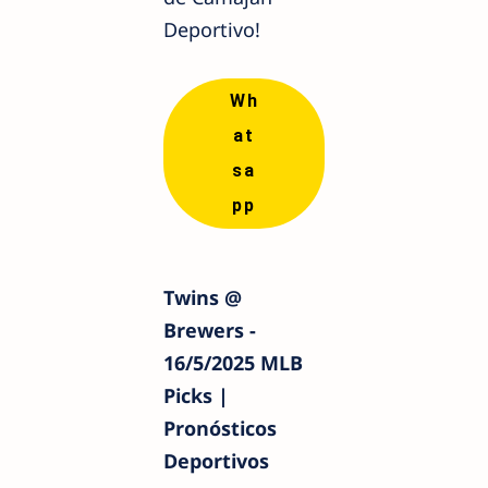
Deportivo!
Wh
at
sa
pp
Twins @
Brewers -
16/5/2025 MLB
Picks |
Pronósticos
Deportivos