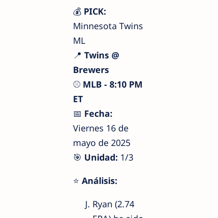
💰
PICK:
Minnesota Twins
ML
📍
Twins @
Brewers
⚾
MLB - 8:10 PM
ET
📅
Fecha:
Viernes 16 de
mayo de 2025
🎯
Unidad:
1/3
⭐
Análisis:
Ryan (2.74