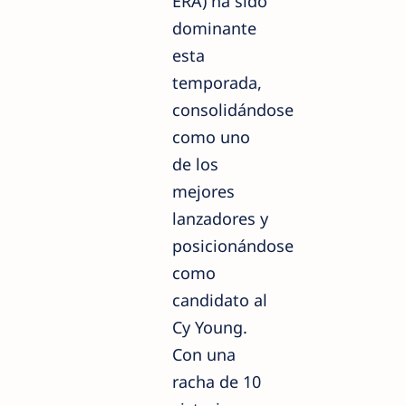
ERA) ha sido
dominante
esta
temporada,
consolidándose
como uno
de los
mejores
lanzadores y
posicionándose
como
candidato al
Cy Young.
Con una
racha de 10