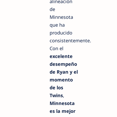
alineación
de
Minnesota
que ha
producido
consistentemente.
Con el
excelente
desempeño
de Ryan y el
momento
de los
Twins
,
Minnesota
es la mejor