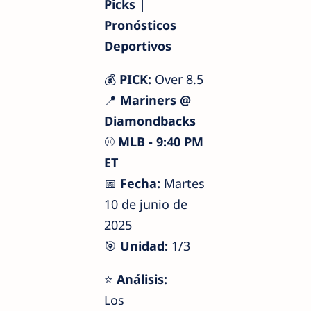
Picks |
Pronósticos
Deportivos
💰
PICK:
Over 8.5
📍
Mariners @
Diamondbacks
⚾
MLB - 9:40 PM
ET
📅
Fecha:
Martes
10 de junio de
2025
🎯
Unidad:
1/3
⭐
Análisis:
Los