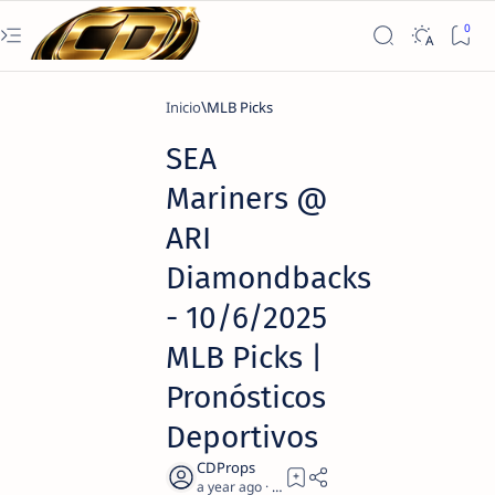
Inicio
MLB Picks
SEA
Mariners @
ARI
Diamondbacks
- 10/6/2025
MLB Picks |
Pronósticos
Deportivos
a year ago
1