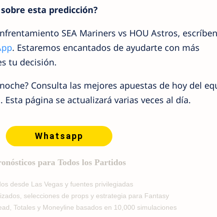
sobre esta predicción?
 enfrentamiento SEA Mariners vs HOU Astros, escríbe
App
. Estaremos encantados de ayudarte con más
s tu decisión.
 noche? Consulta las mejores apuestas de hoy del eq
Esta página se actualizará varias veces al día.
Whatsapp
onósticos para Todos los Partidos
dos desde Las Vegas y fuentes privilegiadas
izados, selecciones de props y estrategia para Fantasy
read, Totales y Moneyline basados en 10,000 simulaciones