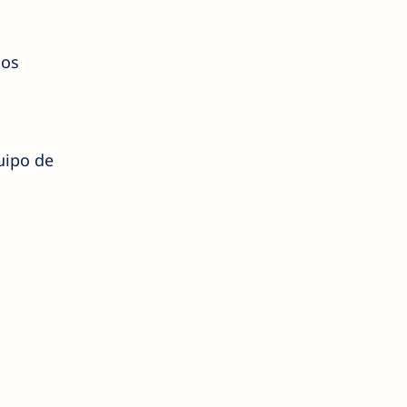
nos
uipo de