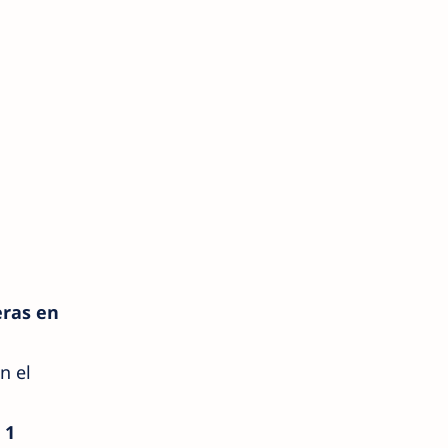
eras en
n el
a
1