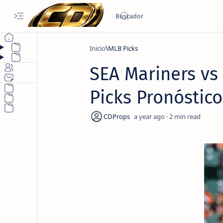
Inicio
MLB Picks
SEA Mariners vs
Picks Pronóstic
a year ago
2