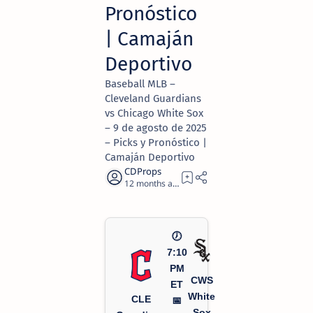
Pronóstico
| Camaján
Deportivo
Baseball MLB –
Cleveland Guardians
vs Chicago White Sox
– 9 de agosto de 2025
– Picks y Pronóstico |
Camaján Deportivo
12 months ago
2
🕖
7:10
PM
CWS
ET
White
CLE
📅
Sox