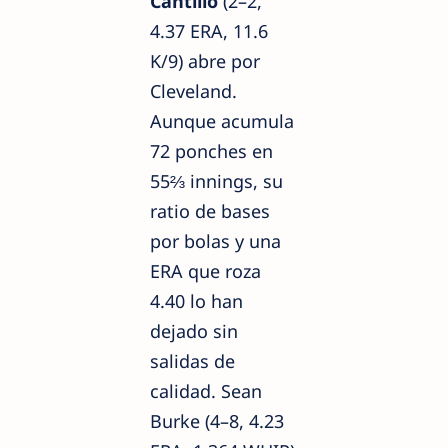
Cantillo
(2–2,
4.37 ERA, 11.6
K/9) abre por
Cleveland.
Aunque acumula
72 ponches en
55⅔ innings, su
ratio de bases
por bolas y una
ERA que roza
4.40 lo han
dejado sin
salidas de
calidad. Sean
Burke (4–8, 4.23