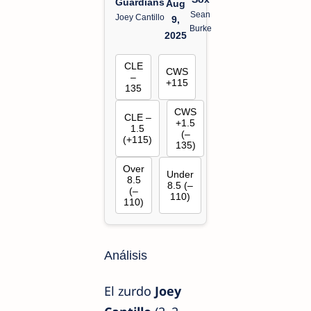
Guardians
Aug
Sean
Joey Cantillo
9,
Burke
2025
CLE
CWS
–
+115
135
CWS
CLE –
+1.5
1.5
(–
(+115)
135)
Over
Under
8.5
8.5 (–
(–
110)
110)
Análisis
El zurdo
Joey