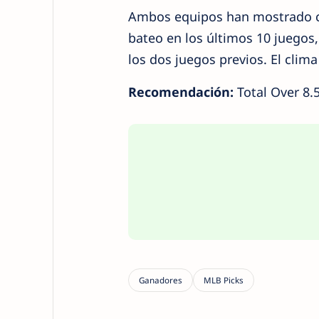
Ambos equipos han mostrado ca
bateo en los últimos 10 juegos
los dos juegos previos. El clim
Recomendación:
Total Over 8.