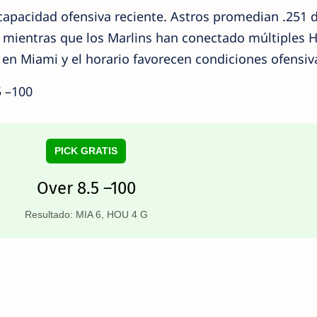
pacidad ofensiva reciente. Astros promedian .251 
, mientras que los Marlins han conectado múltiples 
a en Miami y el horario favorecen condiciones ofensiv
5 –100
PICK GRATIS
Over 8.5 –100
Resultado: MIA 6, HOU 4 G