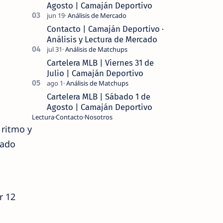
Agosto | Camaján Deportivo
Contacto | Camaján Deportivo ·
Análisis y Lectura de Mercado
Cartelera MLB | Viernes 31 de
Julio | Camaján Deportivo
Cartelera MLB | Sábado 1 de
Agosto | Camaján Deportivo
Lectura
Contacto
Nosotros
 ritmo y
gado
r 12