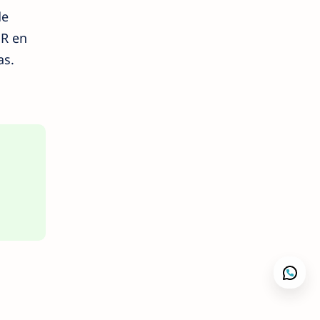
de
HR en
as.