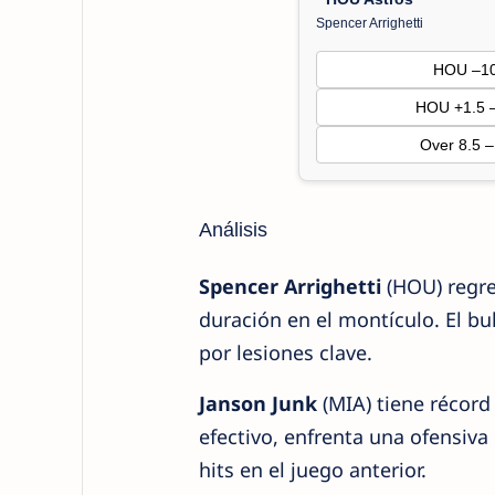
Spencer Arrighetti
HOU –1
HOU +1.5 
Over 8.5 
Análisis
Spencer Arrighetti
(HOU) regre
duración en el montículo. El b
por lesiones clave.
Janson Junk
(MIA) tiene récord
efectivo, enfrenta una ofensiva
hits en el juego anterior.