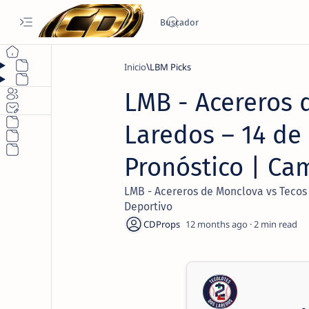
Inicio
LBM Picks
LMB - Acereros 
Laredos – 14 de 
Pronóstico | Ca
LMB - Acereros de Monclova vs Tecos 
Deportivo
12 months ago
2