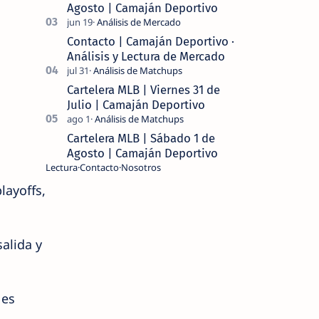
Agosto | Camaján Deportivo
Contacto | Camaján Deportivo ·
Análisis y Lectura de Mercado
Cartelera MLB | Viernes 31 de
Julio | Camaján Deportivo
Cartelera MLB | Sábado 1 de
Agosto | Camaján Deportivo
Lectura
Contacto
Nosotros
layoffs,
alida y
 es