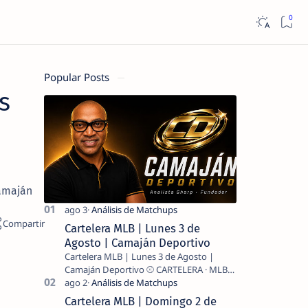
Popular Posts
s
Camaján
Cartelera MLB | Lunes 3 de
Agosto | Camaján Deportivo
Cartelera MLB | Lunes 3 de Agosto |
Camaján Deportivo ⚾ CARTELERA · MLB
2026 ⚾ MI LECTURA DEL DÍA …
Cartelera MLB | Domingo 2 de