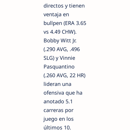
directos y tienen
ventaja en
bullpen (ERA 3.65
vs 4.49 CHW).
Bobby Witt Jr.
(.290 AVG, .496
SLG) y Vinnie
Pasquantino
(.260 AVG, 22 HR)
lideran una
ofensiva que ha
anotado 5.1
carreras por
juego en los
últimos 10.