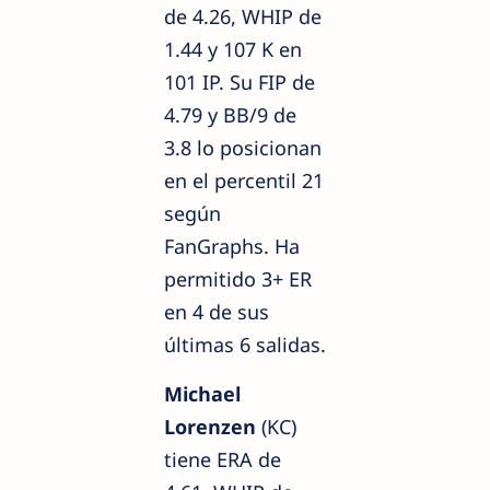
de 4.26, WHIP de
1.44 y 107 K en
101 IP. Su FIP de
4.79 y BB/9 de
3.8 lo posicionan
en el percentil 21
según
FanGraphs. Ha
permitido 3+ ER
en 4 de sus
últimas 6 salidas.
Michael
Lorenzen
(KC)
tiene ERA de