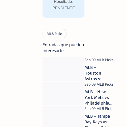
Resultado:
PENDIENTE
Entradas que pueden
interesarte
MLB –
Houston
Astros vs
Toronto Blue
Jays – 9 de
MLB – New
septiembre de
York Mets vs
2025 – Pick
Philadelphia
Mercado |
Phillies – 9 de
Camaján
septiembre de
MLB – Tampa
Deportivo
2025 – Pick
Bay Rays vs
Mercado |