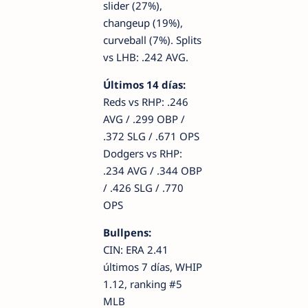
slider (27%),
changeup (19%),
curveball (7%). Splits
vs LHB: .242 AVG.
Últimos 14 días:
Reds vs RHP: .246
AVG / .299 OBP /
.372 SLG / .671 OPS
Dodgers vs RHP:
.234 AVG / .344 OBP
/ .426 SLG / .770
OPS
Bullpens:
CIN: ERA 2.41
últimos 7 días, WHIP
1.12, ranking #5
MLB