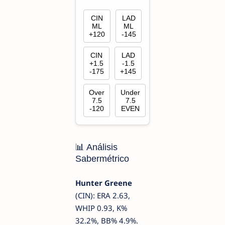
CIN
LAD
ML
ML
+120
-145
CIN
LAD
+1.5
-1.5
-175
+145
Over
Under
7.5
7.5
-120
EVEN
📊 Análisis
Sabermétrico
Hunter Greene
(CIN): ERA 2.63,
WHIP 0.93, K%
32.2%, BB% 4.9%.