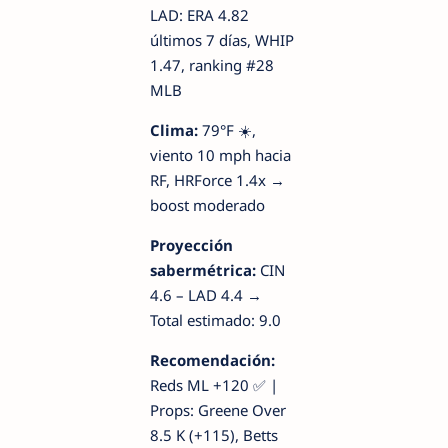
LAD: ERA 4.82
últimos 7 días, WHIP
1.47, ranking #28
MLB
Clima:
79°F ☀️,
viento 10 mph hacia
RF, HRForce 1.4x →
boost moderado
Proyección
sabermétrica:
CIN
4.6 – LAD 4.4 →
Total estimado: 9.0
Recomendación:
Reds ML +120 ✅ |
Props: Greene Over
8.5 K (+115), Betts