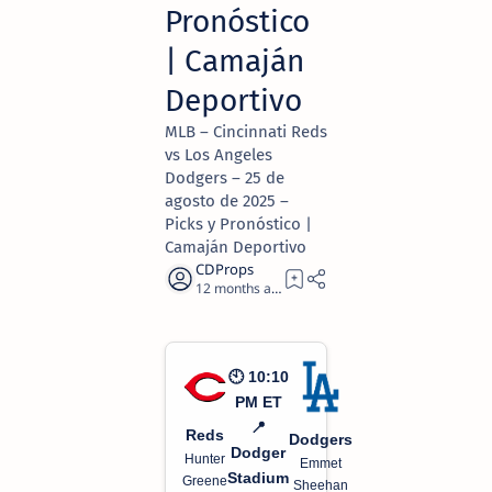
Pronóstico
| Camaján
Deportivo
MLB – Cincinnati Reds
vs Los Angeles
Dodgers – 25 de
agosto de 2025 –
Picks y Pronóstico |
Camaján Deportivo
12 months ago
2
🕙 10:10
PM ET
📍
Reds
Dodgers
Dodger
Hunter
Emmet
Stadium
Greene
Sheehan