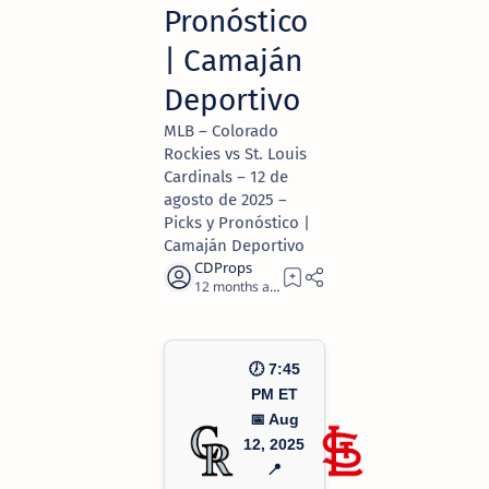
Pronóstico
| Camaján
Deportivo
MLB – Colorado
Rockies vs St. Louis
Cardinals – 12 de
agosto de 2025 –
Picks y Pronóstico |
Camaján Deportivo
12 months ago
2
🕖 7:45
PM ET
📅 Aug
12, 2025
📍