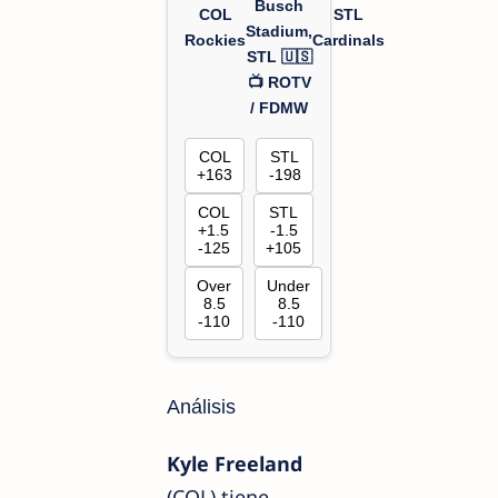
Busch
COL
STL
Stadium,
Rockies
Cardinals
STL 🇺🇸
📺 ROTV
/ FDMW
COL
STL
+163
-198
COL
STL
+1.5
-1.5
-125
+105
Over
Under
8.5
8.5
-110
-110
Análisis
Kyle Freeland
(COL) tiene