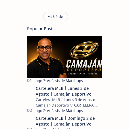
Popular Posts
Cartelera MLB | Lunes 3 de
Agosto | Camaján Deportivo
Cartelera MLB | Lunes 3 de Agosto |
Camaján Deportivo ⚾ CARTELERA ·
MLB 2026 ⚾ MI LECTURA DEL DÍA …
Cartelera MLB | Domingo 2 de
Agosto | Camaján Deportivo