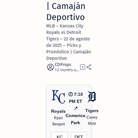
| Camaján
Deportivo
MLB – Kansas City
Royals vs Detroit
Tigers – 22 de agosto
de 2025 – Picks y
Pronóstico | Camaján
Deportivo
12 months ago
2
🕖 7:10
PM ET
📍
Tigers
Royals
Comerica
Casey
Ryan
Park
Mize
Bergert
KC
DET