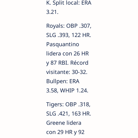
K. Split local: ERA
3.21.
Royals: OBP .307,
SLG .393, 122 HR.
Pasquantino
lidera con 26 HR
y 87 RBI. Récord
visitante: 30-32.
Bullpen: ERA
3.58, WHIP 1.24.
Tigers: OBP .318,
SLG .421, 163 HR.
Greene lidera
con 29 HR y 92