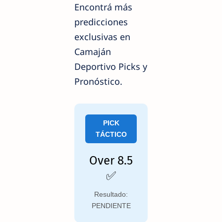
Encontrá más
predicciones
exclusivas en
Camaján
Deportivo Picks y
Pronóstico.
PICK
TÁCTICO
Over 8.5
✅
Resultado:
PENDIENTE