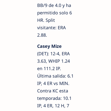
BB/9 de 4.0 y ha
permitido solo 6
HR. Split
visitante: ERA
2.88.
Casey Mize
(DET): 12-4, ERA
3.63, WHIP 1.24
en 111.2 IP.
Última salida: 6.1
IP, 4 ER vs MIN.
Contra KC esta
temporada: 10.1
IP, 4 ER, 12 H, 7