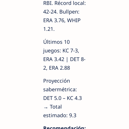
RBI. Récord local:
42-24. Bullpen:
ERA 3.76, WHIP
1.21.
Últimos 10
juegos: KC 7-3,
ERA 3.42 | DET 8-
2, ERA 2.88
Proyección
sabermétrica:
DET 5.0 – KC 4.3
→ Total
estimado: 9.3
Recomendación: