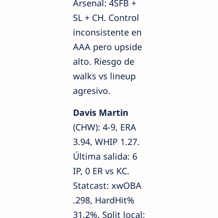
Arsenal: 4SFB +
SL + CH. Control
inconsistente en
AAA pero upside
alto. Riesgo de
walks vs lineup
agresivo.
Davis Martin
(CHW): 4-9, ERA
3.94, WHIP 1.27.
Última salida: 6
IP, 0 ER vs KC.
Statcast: xwOBA
.298, HardHit%
31.2%. Split local: