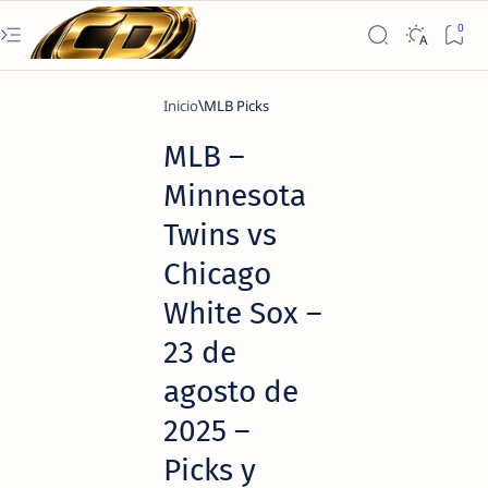
Inicio
MLB Picks
MLB –
Minnesota
Twins vs
Chicago
White Sox –
23 de
agosto de
2025 –
Picks y