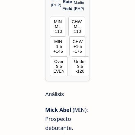
Rate
Martin
(RHP)
Field
(RHP)
MIN
CHW
ML
ML
-110
-110
MIN
CHW
-1.5
+1.5
+145
-175
Over
Under
9.5
9.5
EVEN
-120
Análisis
Mick Abel
(MIN):
Prospecto
debutante.