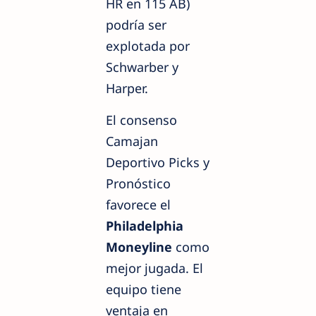
HR en 115 AB)
podría ser
explotada por
Schwarber y
Harper.
El consenso
Camajan
Deportivo Picks y
Pronóstico
favorece el
Philadelphia
Moneyline
como
mejor jugada. El
equipo tiene
ventaja en