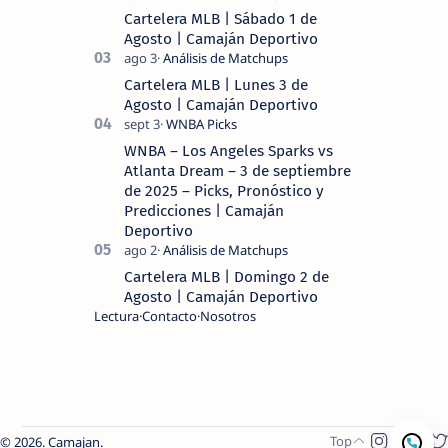
Cartelera MLB | Sábado 1 de
Agosto | Camaján Deportivo
Cartelera MLB | Lunes 3 de
Agosto | Camaján Deportivo
WNBA – Los Angeles Sparks vs
Atlanta Dream – 3 de septiembre
de 2025 – Picks, Pronóstico y
Predicciones | Camaján
Deportivo
Cartelera MLB | Domingo 2 de
Agosto | Camaján Deportivo
Lectura
Contacto
Nosotros
2026.
Camajan
.