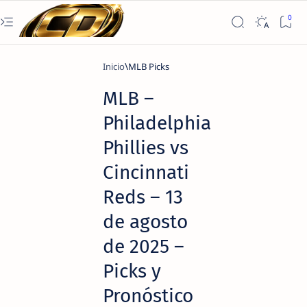
Inicio
MLB Picks
MLB –
Philadelphia
Phillies vs
Cincinnati
Reds – 13
de agosto
de 2025 –
Picks y
Pronóstico