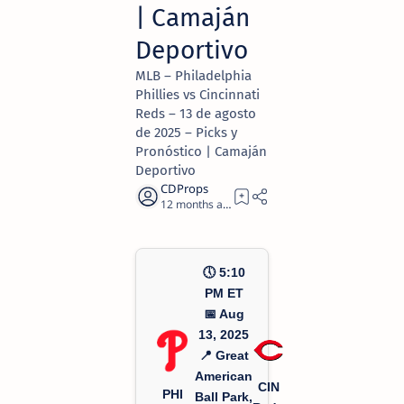
| Camaján
Deportivo
MLB – Philadelphia
Phillies vs Cincinnati
Reds – 13 de agosto
de 2025 – Picks y
Pronóstico | Camaján
Deportivo
12 months ago
2
🕔 5:10
PM ET
📅 Aug
13, 2025
📍 Great
American
CIN
PHI
Ball Park,