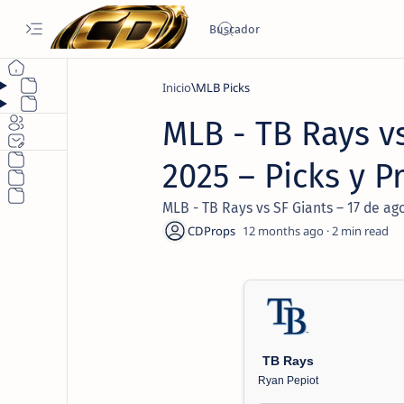
Inicio
MLB Picks
MLB - TB Rays vs
2025 – Picks y 
MLB - TB Rays vs SF Giants – 17 de ag
12 months ago
2
TB Rays
Ryan Pepiot