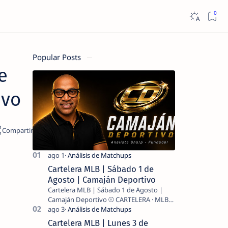
Popular Posts
e
ivo
Cartelera MLB | Sábado 1 de
Agosto | Camaján Deportivo
Cartelera MLB | Sábado 1 de Agosto |
Camaján Deportivo ⚾ CARTELERA · MLB
2026 ⚾ MI LECTURA DEL DÍA …
Cartelera MLB | Lunes 3 de