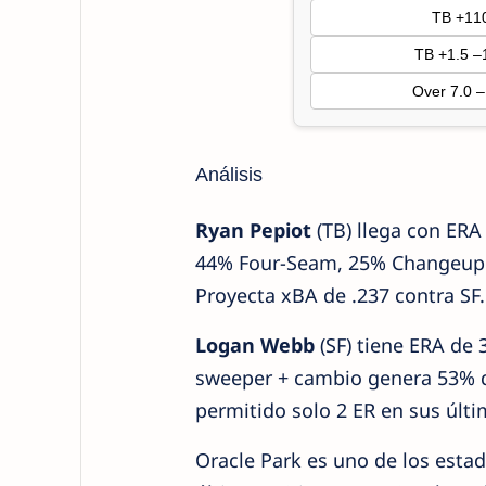
TB +11
TB +1.5 –
Over 7.0 
Análisis
Ryan Pepiot
(TB) llega con ERA 
44% Four-Seam, 25% Changeup y 1
Proyecta xBA de .237 contra SF.
Logan Webb
(SF) tiene ERA de 3
sweeper + cambio genera 53% d
permitido solo 2 ER en sus últi
Oracle Park es uno de los estadi