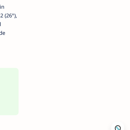
in
2 (26°),
l
 de