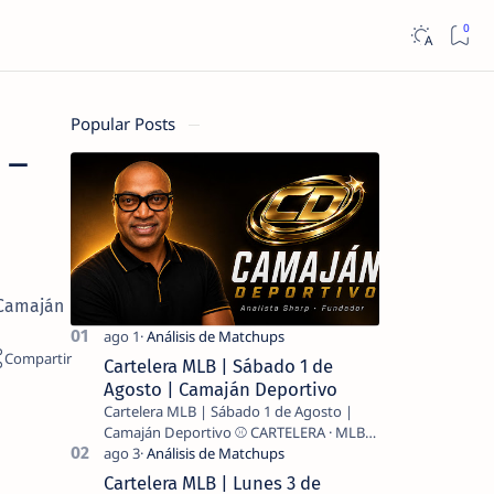
Popular Posts
 –
 Camaján
Cartelera MLB | Sábado 1 de
Agosto | Camaján Deportivo
Cartelera MLB | Sábado 1 de Agosto |
Camaján Deportivo ⚾ CARTELERA · MLB
2026 ⚾ MI LECTURA DEL DÍA …
Cartelera MLB | Lunes 3 de