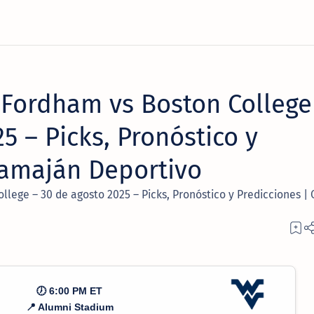
Fordham vs Boston College
5 – Picks, Pronóstico y
Camaján Deportivo
lege – 30 de agosto 2025 – Picks, Pronóstico y Predicciones |
🕖 6:00 PM ET
📍 Alumni Stadium