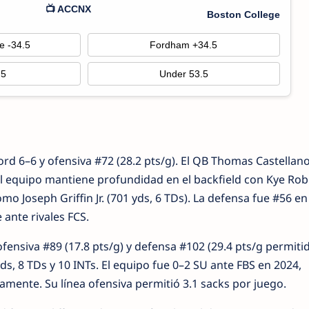
📺 ACCNX
Boston College
e -34.5
Fordham +34.5
.5
Under 53.5
rd 6–6 y ofensiva #72 (28.2 pts/g). El QB Thomas Castellan
 el equipo mantiene profundidad en el backfield con Kye Ro
mo Joseph Griffin Jr. (701 yds, 6 TDs). La defensa fue #56 e
 ante rivales FCS.
ensiva #89 (17.8 pts/g) y defensa #102 (29.4 pts/g permitid
ds, 8 TDs y 10 INTs. El equipo fue 0–2 SU ante FBS en 2024,
amente. Su línea ofensiva permitió 3.1 sacks por juego.