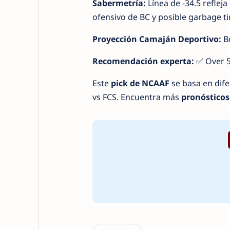
Sabermetría:
Línea de -34.5 refleja
ofensivo de BC y posible garbage ti
Proyección Camaján Deportivo:
Bo
Recomendación experta:
✅ Over 5
Este
pick de NCAAF
se basa en dife
vs FCS. Encuentra más
pronósticos