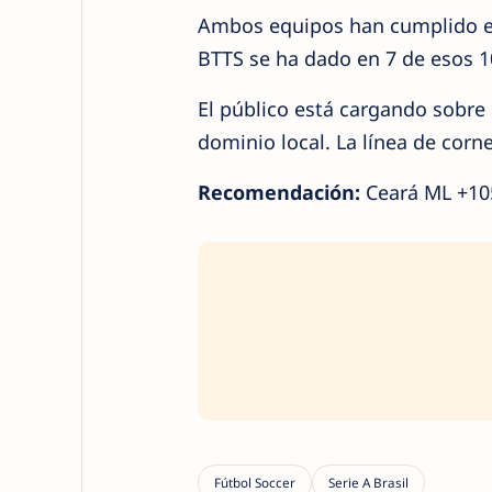
Ambos equipos han cumplido el 
BTTS se ha dado en 7 de esos 1
El público está cargando sobre 
dominio local. La línea de corn
Recomendación:
Ceará ML +10