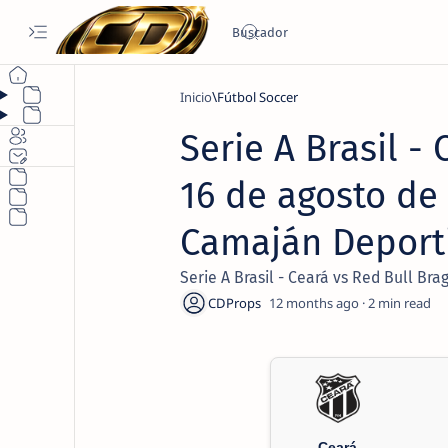
Inicio
Fútbol Soccer
Serie A Brasil -
16 de agosto de 
Camaján Deport
Serie A Brasil - Ceará vs Red Bull Br
12 months ago
2
Ceará