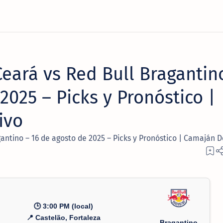
 Ceará vs Red Bull Bragantin
2025 – Picks y Pronóstico |
ivo
agantino – 16 de agosto de 2025 – Picks y Pronóstico | Camaján 
🕒 3:00 PM (local)
📍 Castelão, Fortaleza
Bragantino