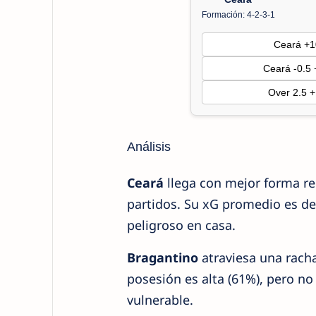
Formación: 4-2-3-1
Ceará +1
Ceará -0.5
Over 2.5 
Análisis
Ceará
llega con mejor forma re
partidos. Su xG promedio es de 
peligroso en casa.
Bragantino
atraviesa una racha
posesión es alta (61%), pero no
vulnerable.