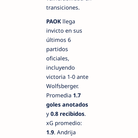
transiciones.
PAOK
llega
invicto en sus
últimos 6
partidos
oficiales,
incluyendo
victoria 1-0 ante
Wolfsberger.
Promedia
1.7
goles anotados
y
0.8 recibidos
.
xG promedio:
1.9
. Andrija