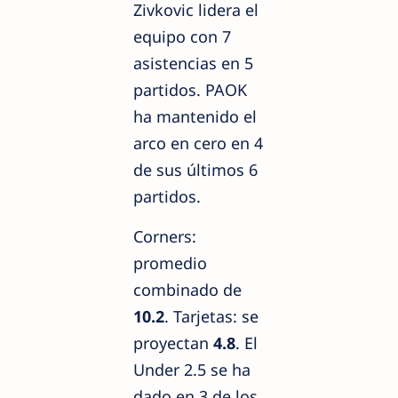
Zivkovic lidera el
equipo con 7
asistencias en 5
partidos. PAOK
ha mantenido el
arco en cero en 4
de sus últimos 6
partidos.
Corners:
promedio
combinado de
10.2
. Tarjetas: se
proyectan
4.8
. El
Under 2.5 se ha
dado en 3 de los