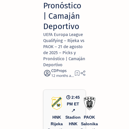
Pronóstico
| Camaján
Deportivo
UEFA Europa League
Qualifying – Rijeka vs
PAOK – 21 de agosto
de 2025 – Picks y
Pronóstico | Camaján
Deportivo
12 months ago
2
🕓 2:45
PM ET
📍
HNK
PAOK
Stadion
Rijeka
Salonika
HNK