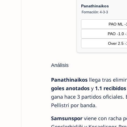
Panathinaikos
Formación: 4-3-3
PAO ML -
PAO -1.0 
Over 2.5 
Análisis
Panathinaikos
llega tras elimi
goles anotados
y
1.1 recibidos
gana hace 3 partidos oficiales. 
Pellistri por banda.
Samsunspor
viene con racha po
Gençlerbirliği y Kocaelispor. P