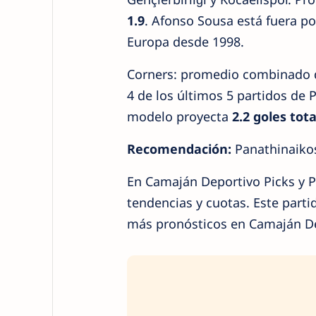
1.9
. Afonso Sousa está fuera po
Europa desde 1998.
Corners: promedio combinado
4 de los últimos 5 partidos de 
modelo proyecta
2.2 goles tota
Recomendación:
Panathinaikos
En Camaján Deportivo Picks y P
tendencias y cuotas. Este parti
más pronósticos en Camaján Dep