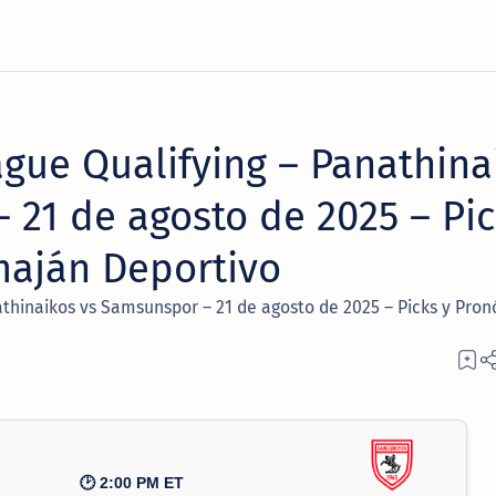
gue Qualifying – Panathina
 21 de agosto de 2025 – Pic
maján Deportivo
thinaikos vs Samsunspor – 21 de agosto de 2025 – Picks y Pronó
🕑 2:00 PM ET