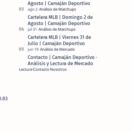
Agosto | Camaján Deportivo
Cartelera MLB | Domingo 2 de
Agosto | Camaján Deportivo
Cartelera MLB | Viernes 31 de
Julio | Camaján Deportivo
Contacto | Camaján Deportivo ·
Análisis y Lectura de Mercado
Lectura
Contacto
Nosotros
0.83