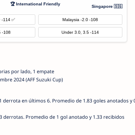
🏆 International Friendly
Singapore 🇸🇬
0 -114 ✅
Malaysia -2.0 -108
5 -108
Under 3.0, 3.5 -114
orias por lado, 1 empate
embre 2024 (AFF Suzuki Cup)
 1 derrota en últimos 6. Promedio de 1.83 goles anotados y 
 3 derrotas. Promedio de 1 gol anotado y 1.33 recibidos