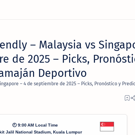
iendly – Malaysia vs Singap
e de 2025 – Picks, Pronósti
Camaján Deportivo
Singapore – 4 de septiembre de 2025 – Picks, Pronóstico y Predi
🕘 9:00 AM Local Time
kit Jalil National Stadium, Kuala Lumpur