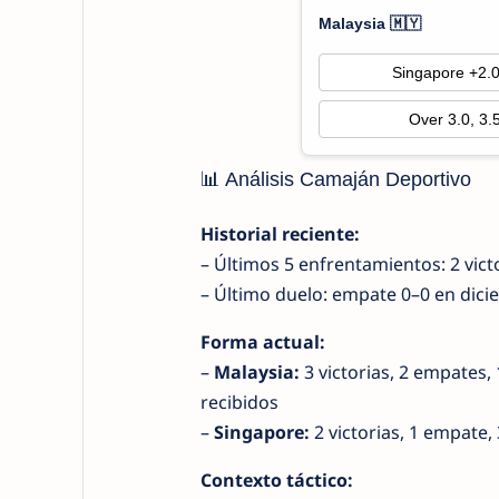
Malaysia 🇲🇾
Singapore +2.
Over 3.0, 3.
📊 Análisis Camaján Deportivo
Historial reciente:
– Últimos 5 enfrentamientos: 2 vict
– Último duelo: empate 0–0 en dici
Forma actual:
–
Malaysia:
3 victorias, 2 empates,
recibidos
–
Singapore:
2 victorias, 1 empate,
Contexto táctico: