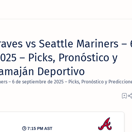
aves vs Seattle Mariners – 
25 – Picks, Pronóstico y
Camaján Deportivo
ers – 6 de septiembre de 2025 – Picks, Pronóstico y Prediccione
🕒 7:15 PM AST