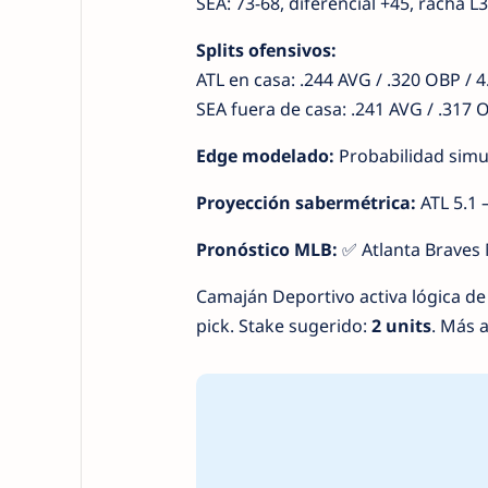
SEA: 73-68, diferencial +45, racha L3
Splits ofensivos:
ATL en casa: .244 AVG / .320 OBP / 4
SEA fuera de casa: .241 AVG / .317 O
Edge modelado:
Probabilidad simu
Proyección sabermétrica:
ATL 5.1 
Pronóstico MLB:
✅ Atlanta Braves 
Camaján Deportivo activa lógica de 
pick. Stake sugerido:
2 units
. Más 