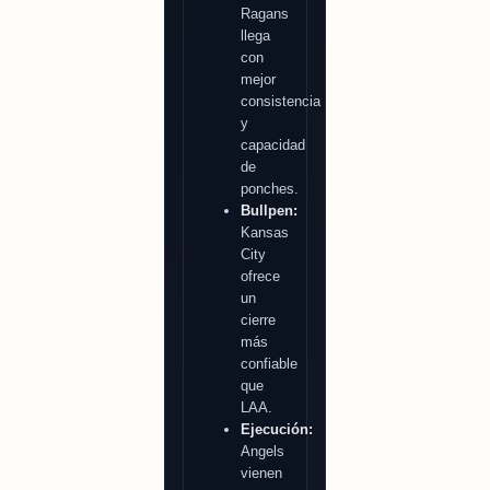
Ragans
llega
con
mejor
consistencia
y
capacidad
de
ponches.
Bullpen:
Kansas
City
ofrece
un
cierre
más
confiable
que
LAA.
Ejecución:
Angels
vienen