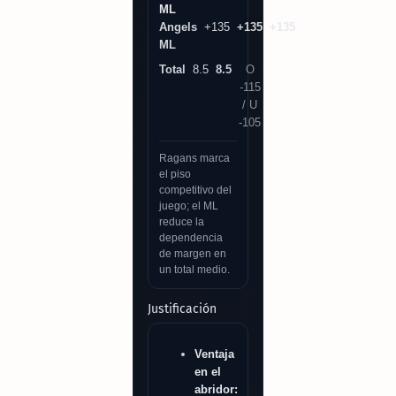
ML
Angels
+135
+135
+135
ML
Total
8.5
8.5
O
-115
/ U
-105
Ragans marca
el piso
competitivo del
juego; el ML
reduce la
dependencia
de margen en
un total medio.
Justificación
Ventaja
en el
abridor: