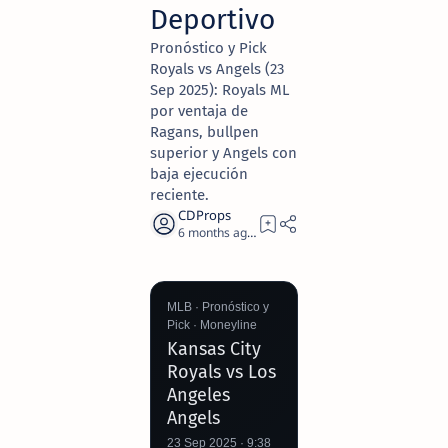
Deportivo
Pronóstico y Pick
Royals vs Angels (23
Sep 2025): Royals ML
por ventaja de
Ragans, bullpen
superior y Angels con
baja ejecución
reciente.
6 months ago
4
MLB · Pronóstico y
Pick · Moneyline
Kansas City
Royals vs Los
Angeles
Angels
23 Sep 2025 · 9:38