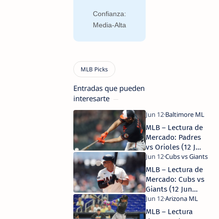
Confianza:
Media-Alta
Entradas que pueden
interesarte
MLB – Lectura de
Mercado: Padres
vs Orioles (12 Jun
2026) | Sharp
MLB WIN ✅
MLB – Lectura de
Mercado: Cubs vs
Giants (12 Jun
2026) | Sharp MLB
WIN ✅
MLB – Lectura