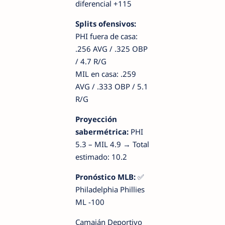
diferencial +115
Splits ofensivos:
PHI fuera de casa:
.256 AVG / .325 OBP
/ 4.7 R/G
MIL en casa: .259
AVG / .333 OBP / 5.1
R/G
Proyección
sabermétrica:
PHI
5.3 – MIL 4.9 → Total
estimado: 10.2
Pronóstico MLB:
✅
Philadelphia Phillies
ML -100
Camaján Deportivo