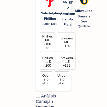
PM ET
📍
Milwaukee
Philadelphia
American
Brewers
Phillies
Family
Jose
Aaron Nola
Field
Quintana
Phillies
Brewers
ML
ML
-100
-120
✅
Phillies
Brewers
+1.5
-1.5
-200
+165
Over
Under
9.0
9.0
-100
-120
📊 Análisis
Camaján