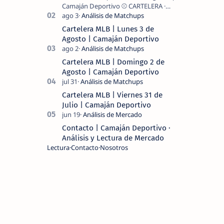
Camaján Deportivo ⚾ CARTELERA ·
MLB 2026 ⚾ MI LECTURA DEL DÍA …
Cartelera MLB | Lunes 3 de
Agosto | Camaján Deportivo
Cartelera MLB | Domingo 2 de
Agosto | Camaján Deportivo
Cartelera MLB | Viernes 31 de
Julio | Camaján Deportivo
Contacto | Camaján Deportivo ·
Análisis y Lectura de Mercado
Lectura
Contacto
Nosotros