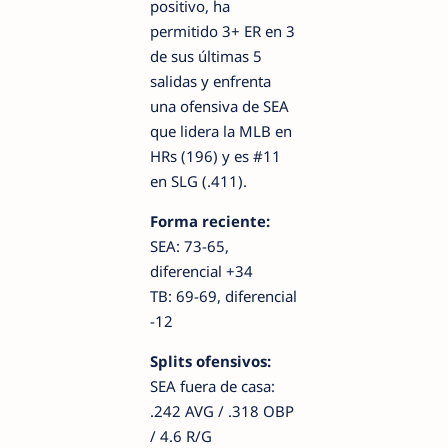
positivo, ha
permitido 3+ ER en 3
de sus últimas 5
salidas y enfrenta
una ofensiva de SEA
que lidera la MLB en
HRs (196) y es #11
en SLG (.411).
Forma reciente:
SEA: 73-65,
diferencial +34
TB: 69-69, diferencial
-12
Splits ofensivos:
SEA fuera de casa:
.242 AVG / .318 OBP
/ 4.6 R/G