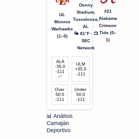
Denny
#21
Stadium,
UL
Alabama
Tuscaloosa,
Monroe
Crimson
AL
Warhawks
Tide (0–
🌤️ 81°F · 📺
(1–0)
1)
SEC
Network
ALA
ULM
-35.0
+35.0
-111
-111
✅
Over
Under
50.0
50.0
-111
-111
📊 Análisis
Camaján
Deportivo