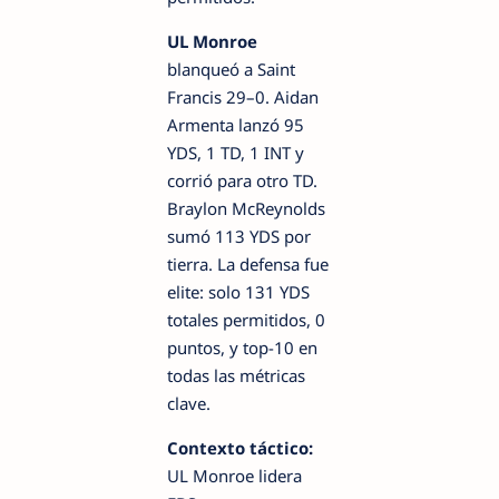
UL Monroe
blanqueó a Saint
Francis 29–0. Aidan
Armenta lanzó 95
YDS, 1 TD, 1 INT y
corrió para otro TD.
Braylon McReynolds
sumó 113 YDS por
tierra. La defensa fue
elite: solo 131 YDS
totales permitidos, 0
puntos, y top-10 en
todas las métricas
clave.
Contexto táctico:
UL Monroe lidera