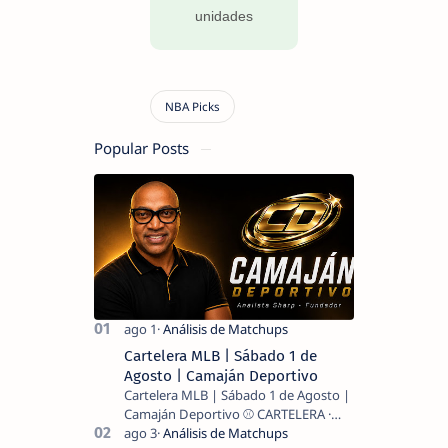
unidades
Popular Posts
Cartelera MLB | Sábado 1 de
Agosto | Camaján Deportivo
Cartelera MLB | Sábado 1 de Agosto |
Camaján Deportivo ⚾ CARTELERA ·
MLB 2026 ⚾ MI LECTURA DEL DÍA …