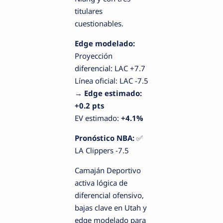
titulares
cuestionables.
Edge modelado:
Proyección
diferencial: LAC +7.7
Línea oficial: LAC -7.5
→
Edge estimado:
+0.2 pts
EV estimado:
+4.1%
Pronóstico NBA:
✅
LA Clippers -7.5
Camaján Deportivo
activa lógica de
diferencial ofensivo,
bajas clave en Utah y
edge modelado para