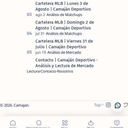
Cartelera MLB | Lunes 3 de
Agosto | Camaján Deportivo
Cartelera MLB | Domingo 2 de
Agosto | Camaján Deportivo
Cartelera MLB | Viernes 31 de
Julio | Camaján Deportivo
Contacto | Camaján Deportivo ·
Análisis y Lectura de Mercado
Lectura
Contacto
Nosotros
2026.
Camajan
.