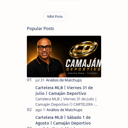
Popular Posts
Cartelera MLB | Viernes 31 de
Julio | Camaján Deportivo
Cartelera MLB | Viernes 31 de Julio |
Camaján Deportivo ⚾ CARTELERA ·
MLB 2026 ⚾ MI LECTURA DEL DÍA …
Cartelera MLB | Sábado 1 de
Agosto | Camaján Deportivo