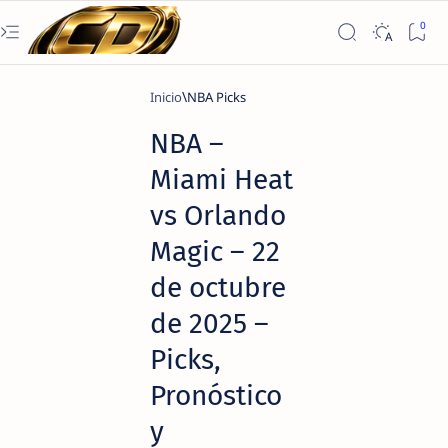
Inicio
NBA Picks
NBA –
Miami Heat
vs Orlando
Magic – 22
de octubre
de 2025 –
Picks,
Pronóstico
y