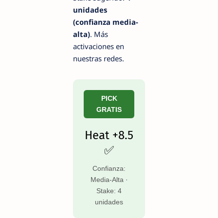
unidades
(confianza media-
alta)
. Más
activaciones en
nuestras redes.
PICK
GRATIS
Heat +8.5
✅
Confianza:
Media-Alta ·
Stake: 4
unidades