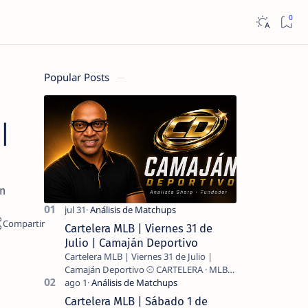
Popular Posts
n
|
án
Cartelera MLB | Viernes 31 de
Julio | Camaján Deportivo
Cartelera MLB | Viernes 31 de Julio |
Camaján Deportivo ⚾ CARTELERA · MLB
2026 ⚾ MI LECTURA DEL DÍA …
Cartelera MLB | Sábado 1 de