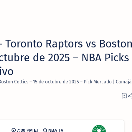
 Toronto Raptors vs Bosto
octubre de 2025 – NBA Picks 
ivo
oston Celtics – 15 de octubre de 2025 – Pick Mercado | Camaj
🕢 7:30 PM ET · 📺 NBA TV