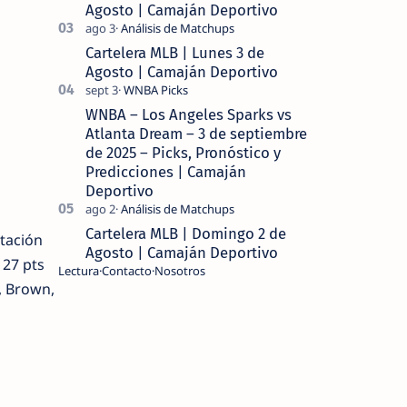
Agosto | Camaján Deportivo
Cartelera MLB | Lunes 3 de
Agosto | Camaján Deportivo
WNBA – Los Angeles Sparks vs
Atlanta Dream – 3 de septiembre
de 2025 – Picks, Pronóstico y
Predicciones | Camaján
Deportivo
Cartelera MLB | Domingo 2 de
otación
Agosto | Camaján Deportivo
27 pts
Lectura
Contacto
Nosotros
, Brown,