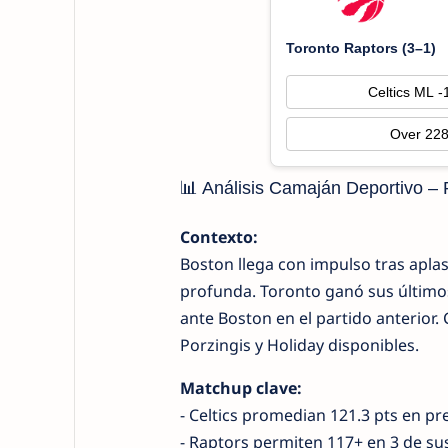
Toronto Raptors (3–1)
Celtics ML 
Over 228
📊 Análisis Camaján Deportivo –
Contexto:
Boston llega con impulso tras aplas
profunda. Toronto ganó sus últim
ante Boston en el partido anterior.
Porzingis y Holiday disponibles.
Matchup clave:
- Celtics promedian 121.3 pts en p
- Raptors permiten 117+ en 3 de sus