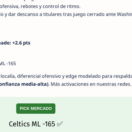
 ofensiva, rebotes y control de ritmo.
o y dar descanso a titulares tras juego cerrado ante Washi
ado: +2.6 pts
ML -165
localía, diferencial ofensivo y edge modelado para respalda
onfianza media-alta)
. Más activaciones en nuestras redes.
PICK MERCADO
Celtics ML -165 ✅