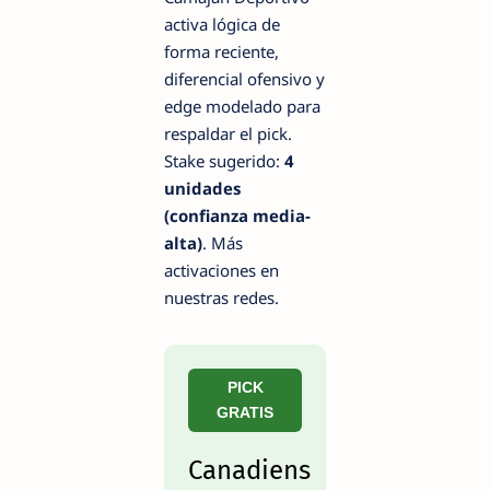
activa lógica de
forma reciente,
diferencial ofensivo y
edge modelado para
respaldar el pick.
Stake sugerido:
4
unidades
(confianza media-
alta)
. Más
activaciones en
nuestras redes.
PICK
GRATIS
Canadiens