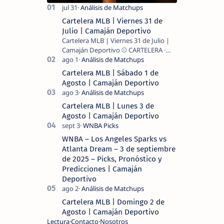
Cartelera MLB | Viernes 31 de
Julio | Camaján Deportivo
Cartelera MLB | Viernes 31 de Julio |
Camaján Deportivo ⚾ CARTELERA ·
MLB 2026 ⚾ MI LECTURA DEL DÍA …
Cartelera MLB | Sábado 1 de
Agosto | Camaján Deportivo
Cartelera MLB | Lunes 3 de
Agosto | Camaján Deportivo
WNBA – Los Angeles Sparks vs
Atlanta Dream – 3 de septiembre
de 2025 – Picks, Pronóstico y
Predicciones | Camaján
Deportivo
Cartelera MLB | Domingo 2 de
Agosto | Camaján Deportivo
Lectura
Contacto
Nosotros