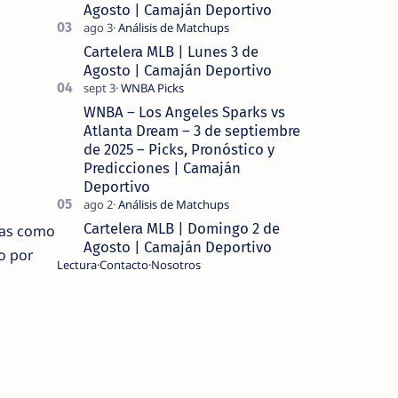
Agosto | Camaján Deportivo
Cartelera MLB | Lunes 3 de
Agosto | Camaján Deportivo
WNBA – Los Angeles Sparks vs
Atlanta Dream – 3 de septiembre
de 2025 – Picks, Pronóstico y
Predicciones | Camaján
Deportivo
Cartelera MLB | Domingo 2 de
rias como
Agosto | Camaján Deportivo
o por
Lectura
Contacto
Nosotros