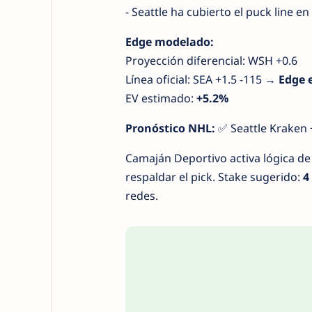
- Seattle ha cubierto el puck line 
Edge modelado:
Proyección diferencial: WSH +0.6
Línea oficial: SEA +1.5 -115 →
Edge 
EV estimado:
+5.2%
Pronóstico NHL:
✅ Seattle Kraken 
Camaján Deportivo activa lógica de 
respaldar el pick. Stake sugerido:
4
redes.