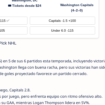
Washington, DC
Washington Capitals
🎟️ Tickets desde $24
(4–2–0)
-115 ✅
Capitals -1.5 +100
-105
Under 6.0 -115
 Pick NHL
1.5) en 5 de sus 6 partidos esta temporada, incluyendo victo
hington llega con buena racha, pero sus victorias han sid
 de goles proyectado favorece un partido cerrado.
ego, Capitals 2.8.
 por juego, pero enfrenta equipo con ritmo ofensivo alto.
 a su GAA, mientras Logan Thompson lidera en SV%.