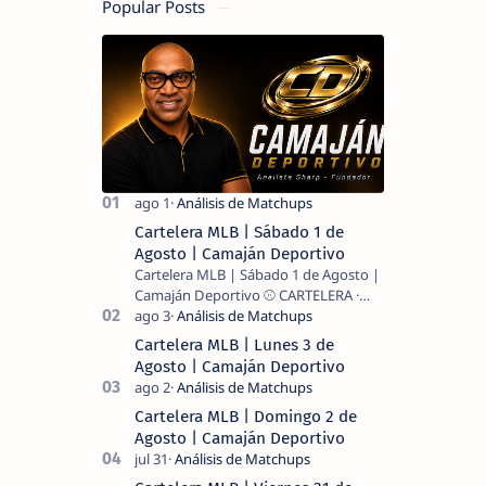
Popular Posts
Cartelera MLB | Sábado 1 de
Agosto | Camaján Deportivo
Cartelera MLB | Sábado 1 de Agosto |
Camaján Deportivo ⚾ CARTELERA ·
MLB 2026 ⚾ MI LECTURA DEL DÍA …
Cartelera MLB | Lunes 3 de
Agosto | Camaján Deportivo
Cartelera MLB | Domingo 2 de
Agosto | Camaján Deportivo