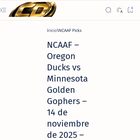
Inicio
NCAAF Picks
NCAAF –
Oregon
Ducks vs
Minnesota
Golden
Gophers –
14 de
noviembre
de 2025 –