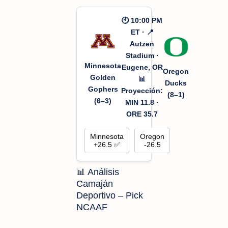
🕙 10:00 PM
ET · 📍
Autzen
Stadium ·
Minnesota
Eugene, OR
Oregon
Golden
📊
Ducks
Gophers
Proyección:
(8–1)
(6–3)
MIN 11.8 ·
ORE 35.7
Minnesota
Oregon
+26.5 ✅
-26.5
📊 Análisis
Camaján
Deportivo – Pick
NCAAF