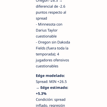
Oregon -26.5 →
diferencial de -2.6
puntos respecto al
spread
- Minnesota con
Darius Taylor
cuestionable
- Oregon sin Dakoda
Fields (fuera toda la
temporada); 4
jugadores ofensivos
cuestionables
Edge modelado:
Spread: MIN +26.5
→
Edge estimado:
+5.3%
Condición: spread
inflado, regresión