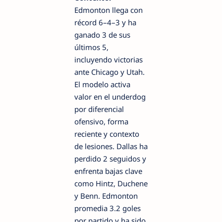
Edmonton llega con
récord 6–4–3 y ha
ganado 3 de sus
últimos 5,
incluyendo victorias
ante Chicago y Utah.
El modelo activa
valor en el underdog
por diferencial
ofensivo, forma
reciente y contexto
de lesiones. Dallas ha
perdido 2 seguidos y
enfrenta bajas clave
como Hintz, Duchene
y Benn. Edmonton
promedia 3.2 goles
por partido y ha sido