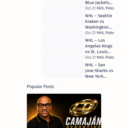
Picks,
Blue Jackets
Pronóstico y
vs Dallas Stars
Predicciones |
– 21 de
NHL – Seattle
Camaján
octubre de
Kraken vs
Deportivo
2025 – Picks,
Washington
Pronóstico y
Capitals – 21
Predicciones |
de octubre de
NHL – Los
Camaján
2025 – Picks,
Angeles Kings
Deportivo
Pronóstico y
vs St. Louis
Predicciones |
Blues – 21 de
Camaján
octubre de
NHL – San
Deportivo
2025 – Picks,
Jose Sharks vs
Pronóstico y
New York
Predicciones |
Islanders – 21
Popular Posts
Camaján
de octubre de
Deportivo
2025 – Picks,
Pronóstico y
Predicciones |
Camaján
Deportivo