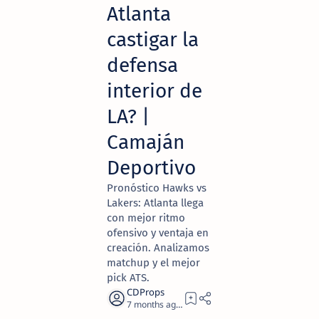
Atlanta
castigar la
defensa
interior de
LA? |
Camaján
Deportivo
Pronóstico Hawks vs
Lakers: Atlanta llega
con mejor ritmo
ofensivo y ventaja en
creación. Analizamos
matchup y el mejor
pick ATS.
7 months ago
2