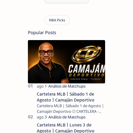
Popular Posts
Cartelera MLB | Sábado 1 de
Agosto | Camaján Deportivo
Cartelera MLB | Sábado 1 de Agosto |
Camaján Deportivo ⚾ CARTELERA ·
MLB 2026 ⚾ MI LECTURA DEL DÍA …
Cartelera MLB | Lunes 3 de
Agosto | Camaján Deportivo