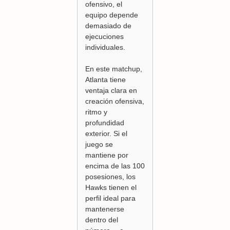
ofensivo, el
equipo depende
demasiado de
ejecuciones
individuales.
En este matchup,
Atlanta tiene
ventaja clara en
creación ofensiva,
ritmo y
profundidad
exterior. Si el
juego se
mantiene por
encima de las 100
posesiones, los
Hawks tienen el
perfil ideal para
mantenerse
dentro del