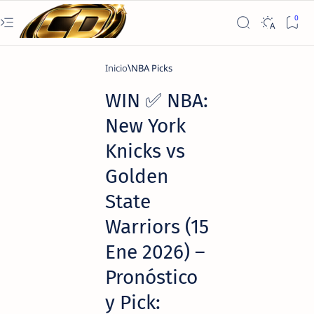
Inicio
NBA Picks
WIN ✅ NBA:
New York
Knicks vs
Golden
State
Warriors (15
Ene 2026) –
Pronóstico
y Pick: