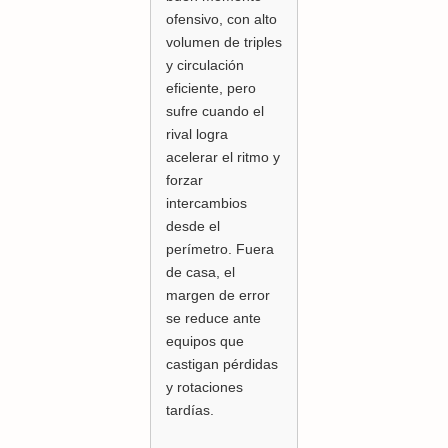
ofensivo, con alto
volumen de triples
y circulación
eficiente, pero
sufre cuando el
rival logra
acelerar el ritmo y
forzar
intercambios
desde el
perímetro. Fuera
de casa, el
margen de error
se reduce ante
equipos que
castigan pérdidas
y rotaciones
tardías.