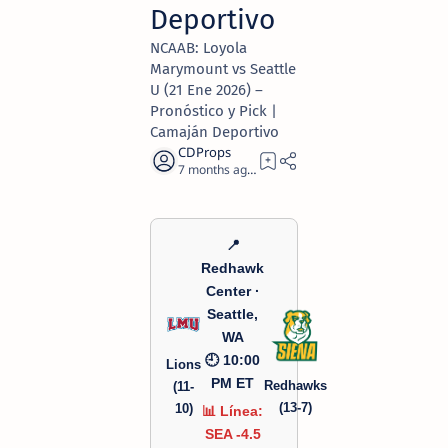
Deportivo
NCAAB: Loyola
Marymount vs Seattle
U (21 Ene 2026) –
Pronóstico y Pick |
Camaján Deportivo
7 months ago
1
📍
Redhawk
Center ·
Seattle,
WA
🕘 10:00
Lions
PM ET
Redhawks
(11-
(13-7)
10)
📊 Línea:
SEA -4.5