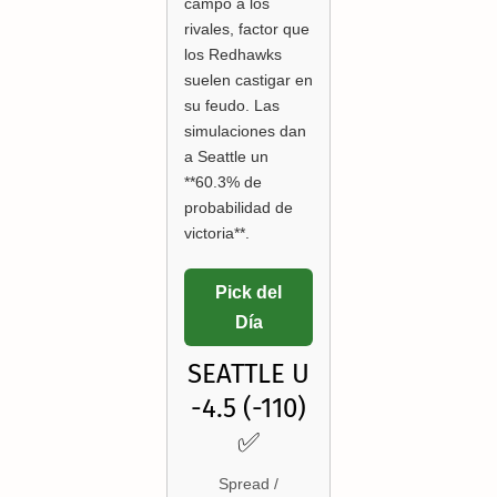
campo a los
rivales, factor que
los Redhawks
suelen castigar en
su feudo. Las
simulaciones dan
a Seattle un
**60.3% de
probabilidad de
victoria**.
Pick del
Día
SEATTLE U
-4.5 (-110)
✅
Spread /