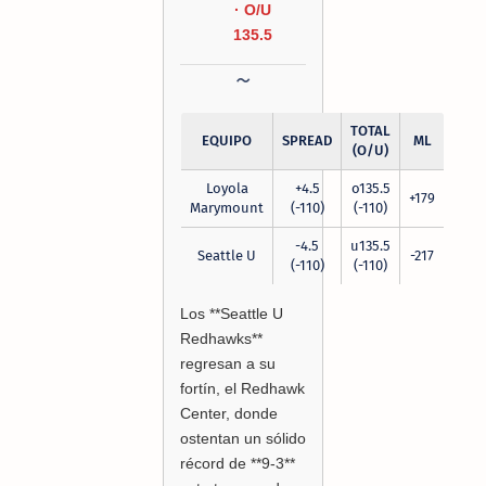
· O/U
135.5
TOTAL
EQUIPO
SPREAD
ML
(O/U)
Loyola
+4.5
o135.5
+179
Marymount
(-110)
(-110)
-4.5
u135.5
Seattle U
-217
(-110)
(-110)
Los **Seattle U
Redhawks**
regresan a su
fortín, el Redhawk
Center, donde
ostentan un sólido
récord de **9-3**